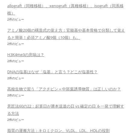
allograft（同種移植）、xenograft（異種移植）、isograft（同系移
植）
2件のビュー
アミノ酸20個の構造式の覚え方：官能基や基本骨格で分類して覚え
ると簡単！必須アミノ酸9個（10個）も。
2件のビュー
H3K4me3の意味は？
2件のビュー
DNAの塩基はなぜ「塩基」と言う？どこが塩基性？
2件のビュー
高校生物で習う「アクチビン＝中胚葉誘導物質」は正しいのか？
2件のビュー
意匠法60の22：起算日が謄本送達の日 vs 確定の日 を一発で理解す
る方法
2件のビュー
脂質の運搬方法：キロミクロン、VLDL、LDL、HDLの役割