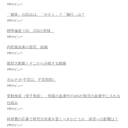
3件のビュー
「施策」の読みは、「せさく」？「施行」は？
3件のビュー
標準偏差 1SD、2SDの意味
3件のビュー
内胚葉由来の器官、組織
3件のビュー
腹部大動脈とそこから分岐する動脈
3件のビュー
ポルチオ(子宮口、子宮頚部）
3件のビュー
受動免疫（母子免疫）：母親の血液中のIgGが胎児の血液中に入れる
仕組み
3件のビュー
科研費の応募で研究分担者を置くべきかどうか、採否への影響は？
2件のビュー