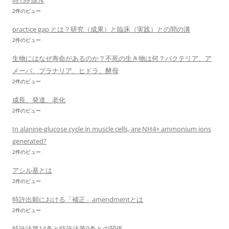
特139 除斥
2件のビュー
practice gap とは？研究（成果）と臨床（実践）との間の溝
2件のビュー
生物にはなぜ寿命があるのか？不死の生き物は何？バクテリア、ア
メーバ、プラナリア、ヒドラ、酵母
2件のビュー
成長、発達、老化
2件のビュー
In alanine-glucose cycle in muscle cells, are NH4+ ammonium ions
generated?
2件のビュー
アシル基とは
2件のビュー
特許出願における「補正」amendmentとは
2件のビュー
特許法第14条と特許法第9条との関係