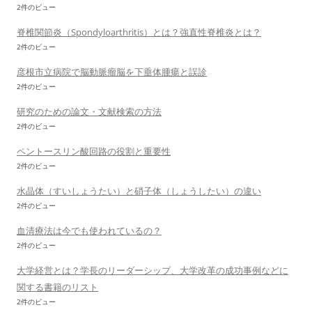
2件のビュー
脊椎関節炎（Spondyloarthritis）とは？強直性脊椎炎とは？
2件のビュー
彦根市立病院で脳動脈瘤脳を下垂体腫瘍と誤診
2件のビュー
研究のための論文・文献検索の方法
2件のビュー
ペントースリン酸回路の役割と重要性
2件のビュー
水晶体（すいしょうたい）と硝子体（しょうしたい）の違い
2件のビュー
血清療法は今でも使われているの？
2件のビュー
大学経営とは？学長のリーダーシップ、大学改革の成功事例などに
関する書籍のリスト
2件のビュー