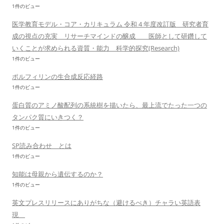
1件のビュー
医学教育モデル・コア・カリキュラム 令和 4 年度改訂版 研究者育
成の視点の充実 リサーチマインドの醸成 医師として研鑽して
いくことが求められる資質・能力 科学的探究(Research)
1件のビュー
ポルフィリンの生合成反応経路
1件のビュー
蛋白質のアミノ酸配列の系統樹を描いたら、最上流でたった一つの
タンパク質にいきつく？
1件のビュー
SP読み合わせ とは
1件のビュー
知能は母親から遺伝するのか？
1件のビュー
英文プレスリリースにありがちな（避けるべき）チャラい英語表
現