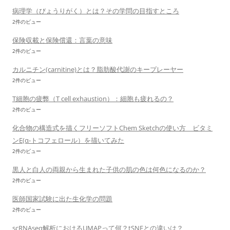
病理学（びょうりがく）とは？その学問の目指すところ
2件のビュー
保険収載と保険償還：言葉の意味
2件のビュー
カルニチン(carnitine)とは？脂肪酸代謝のキープレーヤー
2件のビュー
T細胞の疲弊（T cell exhaustion）：細胞も疲れるの？
2件のビュー
化合物の構造式を描くフリーソフトChem Sketchの使い方 ビタミ
ンE(α-トコフェロール）を描いてみた
2件のビュー
黒人と白人の両親から生まれた子供の肌の色は何色になるのか？
2件のビュー
医師国家試験に出た生化学の問題
2件のビュー
scRNAseq解析におけるUMAPって何？tSNEとの違いは？