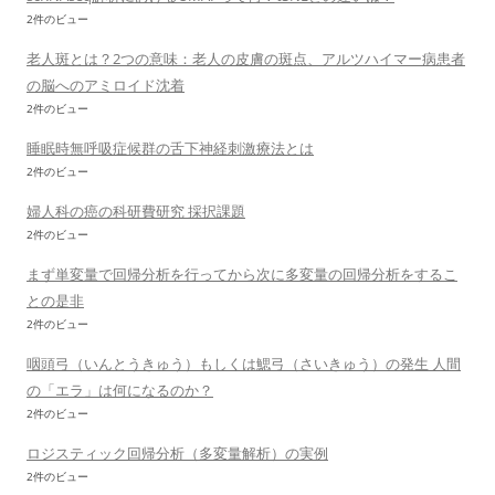
2件のビュー
老人斑とは？2つの意味：老人の皮膚の斑点、アルツハイマー病患者
の脳へのアミロイド沈着
2件のビュー
睡眠時無呼吸症候群の舌下神経刺激療法とは
2件のビュー
婦人科の癌の科研費研究 採択課題
2件のビュー
まず単変量で回帰分析を行ってから次に多変量の回帰分析をするこ
との是非
2件のビュー
咽頭弓（いんとうきゅう）もしくは鰓弓（さいきゅう）の発生 人間
の「エラ」は何になるのか？
2件のビュー
ロジスティック回帰分析（多変量解析）の実例
2件のビュー