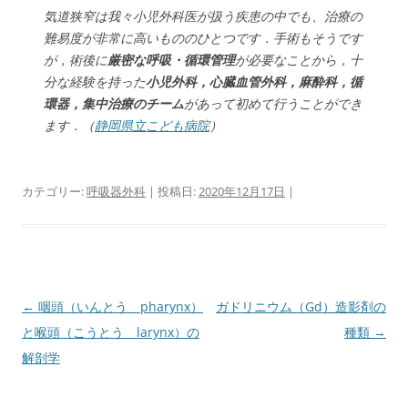
気道狭窄は我々小児外科医が扱う疾患の中でも、治療の
難易度が非常に高いもののひとつです．手術もそうです
が，術後に
厳密な呼吸・循環管理
が必要なことから，十
分な経験を持った
小児外科，心臓血管外科，麻酔科，循
環器，集中治療のチーム
があって初めて行うことができ
ます．（
静岡県立こども病院
）
カテゴリー:
呼吸器外科
| 投稿日:
2020年12月17日
|
投
←
咽頭（いんとう pharynx）
ガドリニウム（Gd）造影剤の
稿
と喉頭（こうとう larynx）の
種類
→
ナ
解剖学
ビ
ゲ