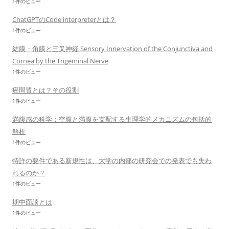
1件のビュー
ChatGPTのCode interpreterとは？
1件のビュー
結膜・角膜と三叉神経 Sensory Innervation of the Conjunctiva and
Cornea by the Trigeminal Nerve
1件のビュー
癌間質とは？その役割
1件のビュー
満腹感の科学：空腹と満腹を支配する生理学的メカニズムの包括的
解析
1件のビュー
特許の要件である新規性は、大学の内部の研究会での発表でも失わ
れるのか？
1件のビュー
期中面談とは
1件のビュー