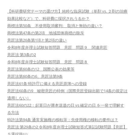
【科研費研究テーマの選び方】純粋な臨床試験（単剤 vs. ２剤の治療
効果比較など）で、科研費に採択されうるか？
商標法第50条 不使用取消審判: 取消と無効の違い？
商標法第47条の第2項 地域団体商標の除斥
意匠法第26条第1項と第2項の違い
令和8年度弁理士試験短答問題 意匠 問題９ 関連意匠
意匠法 第3条の2
令和8年度弁理士試験短答問題 意匠 問題８
意匠法第60条の12 国際公表の効果等
意匠法第60条の6、意匠法第9条
意匠法61条 特許庁に備える意匠原簿への登録
意匠法60条の9 秘密意匠の特例（国際意匠登録出願で14条の規定は
適用しない）
意匠法60の22：起算日が謄本送達の日 vs 確定の日 を一発で理解す
る方法
特許法第94条 通常実施権の移転等：先使用権の移転の要件は？
意匠法 第29条の2 令和8年度弁理士試験短答式筆記試験問題【意匠】
５選択肢(ﾆ)