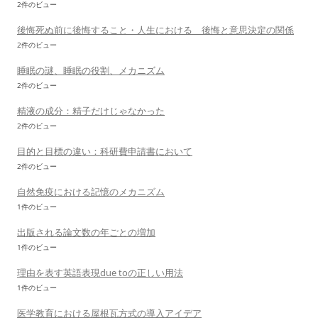
2件のビュー
後悔死ぬ前に後悔すること・人生における 後悔と意思決定の関係
2件のビュー
睡眠の謎、睡眠の役割、メカニズム
2件のビュー
精液の成分：精子だけじゃなかった
2件のビュー
目的と目標の違い：科研費申請書において
2件のビュー
自然免疫における記憶のメカニズム
1件のビュー
出版される論文数の年ごとの増加
1件のビュー
理由を表す英語表現due toの正しい用法
1件のビュー
医学教育における屋根瓦方式の導入アイデア