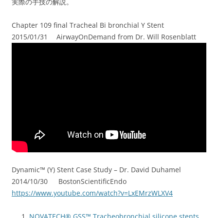
実際の手技の解説。
Chapter 109 final Tracheal Bi bronchial Y Stent
2015/01/31 AirwayOnDemand from Dr. Will Rosenblatt
Dynamic™ (Y) Stent Case Study – Dr. David Duhamel
2014/10/30 BostonScientificEndo
https://www.youtube.com/watch?v=LxEMrzWLXV4
NOVATECH® GSS™ Tracheobronchial silicone stents