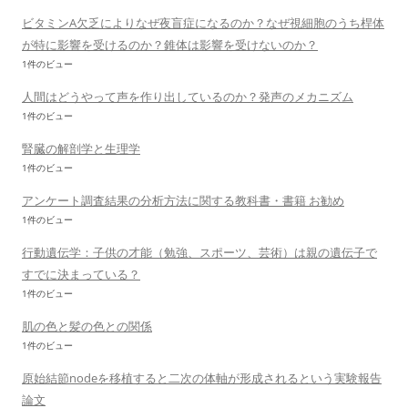
ビタミンA欠乏によりなぜ夜盲症になるのか？なぜ視細胞のうち桿体
が特に影響を受けるのか？錐体は影響を受けないのか？
1件のビュー
人間はどうやって声を作り出しているのか？発声のメカニズム
1件のビュー
腎臓の解剖学と生理学
1件のビュー
アンケート調査結果の分析方法に関する教科書・書籍 お勧め
1件のビュー
行動遺伝学：子供の才能（勉強、スポーツ、芸術）は親の遺伝子で
すでに決まっている？
1件のビュー
肌の色と髪の色との関係
1件のビュー
原始結節nodeを移植すると二次の体軸が形成されるという実験報告
論文