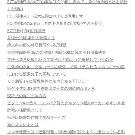
PCT規則67.1の規定の趣旨は？(ii)但し書きで、微生物学的方法を除外
した理由
PCT規則64.3 拡大先願はPCTでは採用せず
PCT規則54の2.1(a) 国際予備審査の請求ができる期間
PCT4条(1)(ii) 広域特許
弁理士試験 条約の攻略方法
婦人科の癌の科研費研究 採択課題
炎症性腸疾患(IBD)の治療と粘膜治癒に関する科研費研究
電子伝達系や酸化反応で電子はどのように移動していくのか
生化学の反応「グルコースの酸化」で取り出されるエネルギーの量
における酸素分子の寄与について
リン脂質 sn 位置異性体の脳内分布を可視化
特44 分割出願 書面再提出要不要の網羅的なまとめ
特許法の漢字の読み方
ビタミンKの働き：タンパク質のグルタミン酸のγーカルボキシル化
酵素の補酵素として
特許出願書類作成支援AIサービス
新生児メレナとは
レンサ球菌とは？連鎖球菌、球状の菌が鎖のように連なっている形