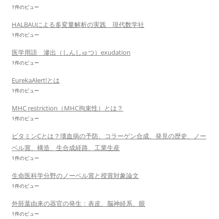
1件のビュー
HALBAUによる多変量解析の実践 現代数学社
1件のビュー
医学用語 滲出（しんしゅつ）exudation
1件のビュー
EurekaAlert!とは
1件のビュー
MHC restriction（MHC拘束性）とは？
1件のビュー
ビタミンCとは？壊血病の予防、コラーゲン合成、発見の歴史、ノー
ベル賞、構造、生合成経路、工業生産
1件のビュー
生命医科学分野のノーベル賞と授賞対象論文
1件のビュー
外胚葉由来の器官の発生：表皮、脳神経系、眼
1件のビュー