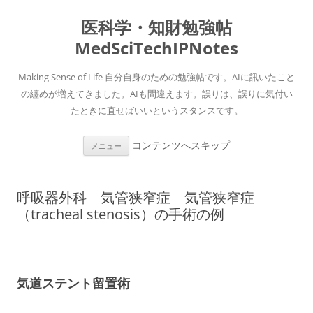
医科学・知財勉強帖
MedSciTechIPNotes
Making Sense of Life 自分自身のための勉強帖です。AIに訊いたこと
の纏めが増えてきました。AIも間違えます。誤りは、誤りに気付い
たときに直せばいいというスタンスです。
コンテンツへスキップ
メニュー
呼吸器外科 気管狭窄症 気管狭窄症
（tracheal stenosis）の手術の例
気道ステント留置術