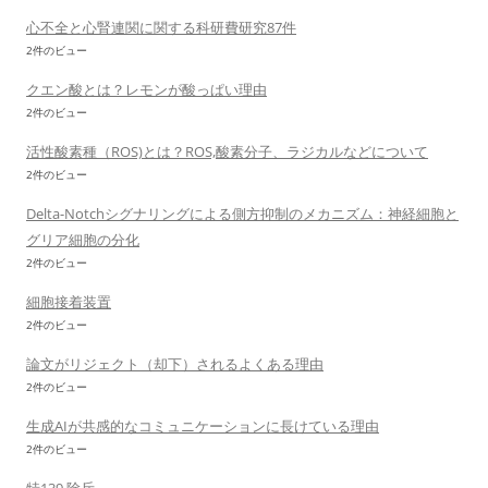
心不全と心腎連関に関する科研費研究87件
2件のビュー
クエン酸とは？レモンが酸っぱい理由
2件のビュー
活性酸素種（ROS)とは？ROS,酸素分子、ラジカルなどについて
2件のビュー
Delta-Notchシグナリングによる側方抑制のメカニズム：神経細胞と
グリア細胞の分化
2件のビュー
細胞接着装置
2件のビュー
論文がリジェクト（却下）されるよくある理由
2件のビュー
生成AIが共感的なコミュニケーションに長けている理由
2件のビュー