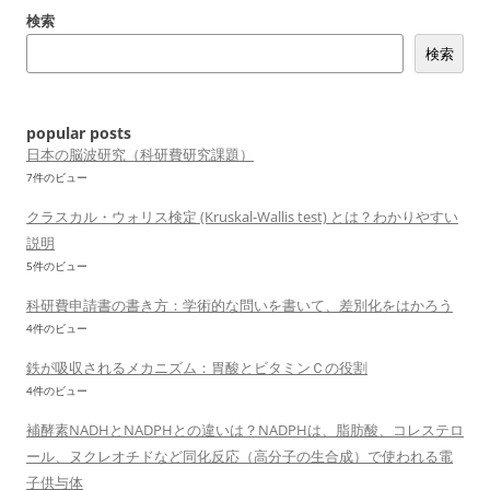
検索
ー
検索
シ
ョ
ン
popular posts
日本の脳波研究（科研費研究課題）
7件のビュー
クラスカル・ウォリス検定 (Kruskal-Wallis test) とは？わかりやすい
説明
5件のビュー
科研費申請書の書き方：学術的な問いを書いて、差別化をはかろう
4件のビュー
鉄が吸収されるメカニズム：胃酸とビタミンＣの役割
4件のビュー
補酵素NADHとNADPHとの違いは？NADPHは、脂肪酸、コレステロ
ール、ヌクレオチドなど同化反応（高分子の生合成）で使われる電
子供与体