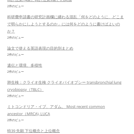
2件のビュー
科研費申請書の研究計画欄に纏わる混乱「何をどのように、どこま
で明らかにしようとするのか」には何をどのように書けばよいの
か？
2件のビュー
論文で使える英語表現の目的別まとめ
2件のビュー
遺伝と環境、多様性
2件のビュー
肺生検：クライオ生検 クライオバイオプシー transbronchial lung
cryobiopsy（TBLC）
2件のビュー
ミトコンドリア・イブ、アダム、 Most recent common
ancestor（MRCA), LUCA
2件のビュー
特39 先願 下位概念と上位概念