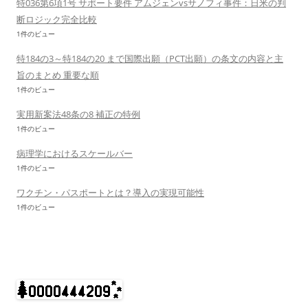
特036第6項1号 サポート要件 アムジェンvsサノフィ事件：日米の判
断ロジック完全比較
1件のビュー
特184の3～特184の20 まで国際出願（PCT出願）の条文の内容と主
旨のまとめ 重要な順
1件のビュー
実用新案法48条の8 補正の特例
1件のビュー
病理学におけるスケールバー
1件のビュー
ワクチン・パスポートとは？導入の実現可能性
1件のビュー