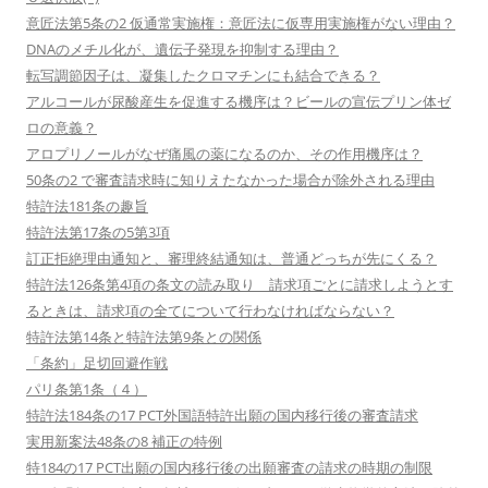
意匠法第5条の2 仮通常実施権：意匠法に仮専用実施権がない理由？
DNAのメチル化が、遺伝子発現を抑制する理由？
転写調節因子は、凝集したクロマチンにも結合できる？
アルコールが尿酸産生を促進する機序は？ビールの宣伝プリン体ゼ
ロの意義？
アロプリノールがなぜ痛風の薬になるのか、その作用機序は？
50条の2 で審査請求時に知りえたなかった場合が除外される理由
特許法181条の趣旨
特許法第17条の5第3項
訂正拒絶理由通知と、審理終結通知は、普通どっちが先にくる？
特許法126条第4項の条文の読み取り 請求項ごとに請求しようとす
るときは、請求項の全てについて行わなければならない？
特許法第14条と特許法第9条との関係
「条約」足切回避作戦
パリ条第1条（４）
特許法184条の17 PCT外国語特許出願の国内移行後の審査請求
実用新案法48条の8 補正の特例
特184の17 PCT出願の国内移行後の出願審査の請求の時期の制限