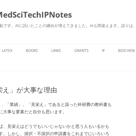
ciTechIPNotes
自身のための勉強帖です。AIに訊いたことの纏めが増えてきました。AIも間違えます。
コ
ン
LATEX
BOOKS
LINKS
GRANTS
IF
BIOCHEM
テ
ン
ツ
へ
ス
キ
ッ
プ
栄え」が大事な理由
」、「業績」、「見栄え」であると謳った科研費の教科書も
に大事な要素だと自分も思います。
ば、見栄えはどうでもいいじゃないかと思う人もいるかも
す。しかし、採択・不採択の申請書をこれまでにいろいろ