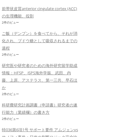
前帯状皮質anterior cingulate cortex (ACC)
の生理機能、役割
2件のビュー
ご飯（デンプン）を食べてから、それが消
化され、ブドウ糖として吸収されるまでの
過程
2件のビュー
研究医や研究者のための海外研究留学助成
情報：HFSP、JSPS海外学振、武田、内
藤、上原、アステラス、第一三共、早石ほ
か
2件のビュー
科研費研究計画調書（申請書）研究者の遂
行能力（業績欄）の書き方
2件のビュー
特036第6項1号 サポート要件 アムジェンvs