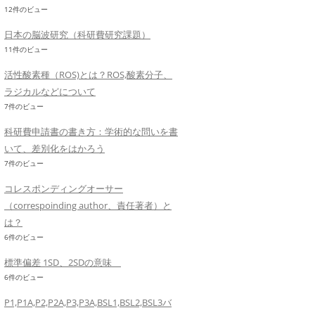
12件のビュー
日本の脳波研究（科研費研究課題）
11件のビュー
活性酸素種（ROS)とは？ROS,酸素分子、
ラジカルなどについて
7件のビュー
科研費申請書の書き方：学術的な問いを書
いて、差別化をはかろう
7件のビュー
コレスポンディングオーサー
（correspoinding author、責任著者）と
は？
6件のビュー
標準偏差 1SD、2SDの意味
6件のビュー
P1,P1A,P2,P2A,P3,P3A,BSL1,BSL2,BSL3バ