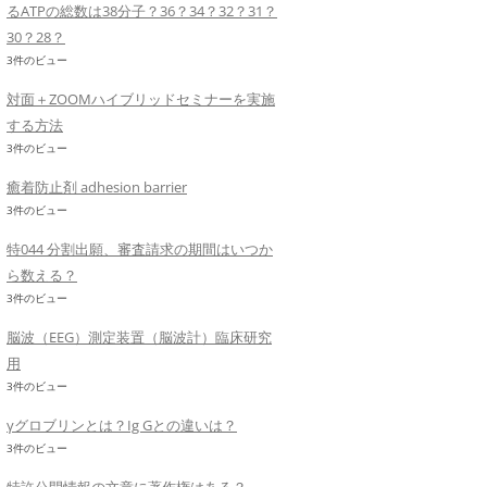
るATPの総数は38分子？36？34？32？31？
30？28？
3件のビュー
対面＋ZOOMハイブリッドセミナーを実施
する方法
3件のビュー
癒着防止剤 adhesion barrier
3件のビュー
特044 分割出願、審査請求の期間はいつか
ら数える？
3件のビュー
脳波（EEG）測定装置（脳波計）臨床研究
用
3件のビュー
γグロブリンとは？Ig Gとの違いは？
3件のビュー