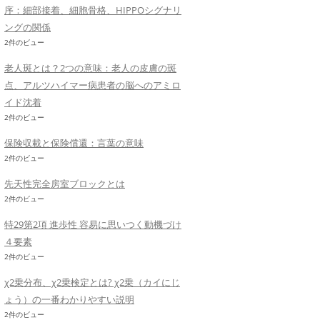
序：細部接着、細胞骨格、HIPPOシグナリ
ングの関係
2件のビュー
老人斑とは？2つの意味：老人の皮膚の斑
点、アルツハイマー病患者の脳へのアミロ
イド沈着
2件のビュー
保険収載と保険償還：言葉の意味
2件のビュー
先天性完全房室ブロックとは
2件のビュー
特29第2項 進歩性 容易に思いつく動機づけ
４要素
2件のビュー
χ2乗分布、χ2乗検定とは? χ2乗（カイにじ
ょう）の一番わかりやすい説明
2件のビュー