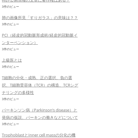
特許公開情報の文章に著作権はある？
3件のビュー
肺の画像所見「すりガラス」の意味は？？
3件のビュー
PCI（経皮的冠動脈形成術/経皮的冠動脈イ
ンターベンション）
3件のビュー
上級医とは
3件のビュー
T細胞の分化・成熟、正の選択、負の選
択、T細胞受容体（TCR）の構造、TCRシグ
ナリングの多様性
3件のビュー
パーキンソン病（Parkinson’s disease）と
発病の仮説、パーキンの働きなどについて
3件のビュー
TrophoblastとInner cell massの分化の機