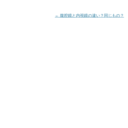
投
←
腹腔鏡と内視鏡の違い？同じもの？
稿
ナ
ビ
ゲ
ー
シ
ョ
ン