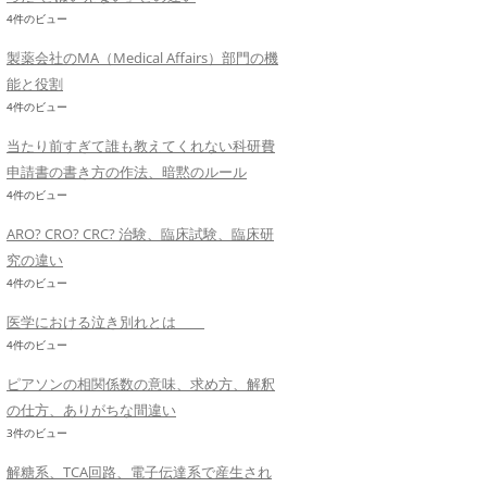
4件のビュー
製薬会社のMA（Medical Affairs）部門の機
能と役割
4件のビュー
当たり前すぎて誰も教えてくれない科研費
申請書の書き方の作法、暗黙のルール
4件のビュー
ARO? CRO? CRC? 治験、臨床試験、臨床研
究の違い
4件のビュー
医学における泣き別れとは
4件のビュー
ピアソンの相関係数の意味、求め方、解釈
の仕方、ありがちな間違い
3件のビュー
解糖系、TCA回路、電子伝達系で産生され