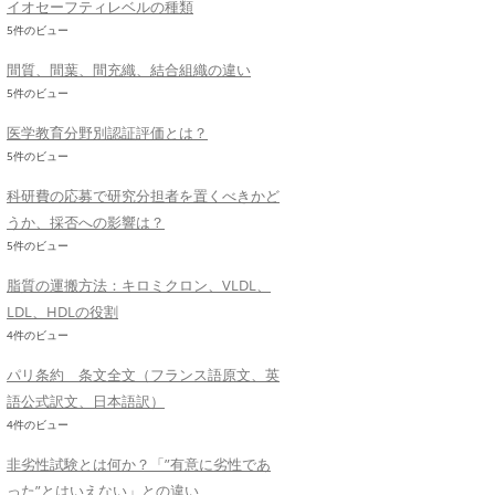
イオセーフティレベルの種類
5件のビュー
間質、間葉、間充織、結合組織の違い
5件のビュー
医学教育分野別認証評価とは？
5件のビュー
科研費の応募で研究分担者を置くべきかど
うか、採否への影響は？
5件のビュー
脂質の運搬方法：キロミクロン、VLDL、
LDL、HDLの役割
4件のビュー
パリ条約 条文全文（フランス語原文、英
語公式訳文、日本語訳）
4件のビュー
非劣性試験とは何か？「”有意に劣性であ
った”とはいえない」との違い