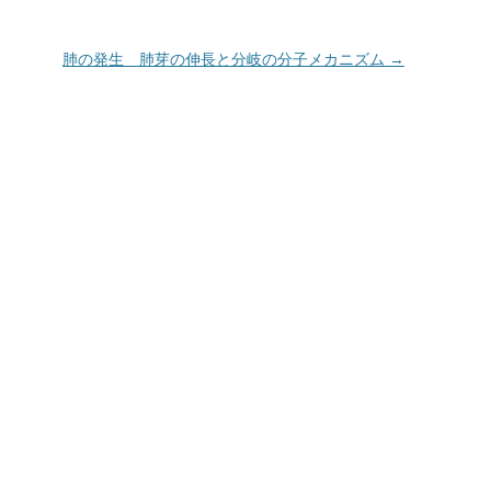
肺の発生 肺芽の伸長と分岐の分子メカニズム
→