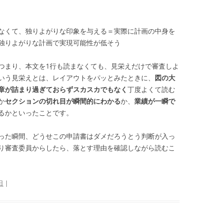
なくて、独りよがりな印象を与える＝実際に計画の中身を
独りよがりな計画で実現可能性が低そう
つまり、本文を1行も読まなくても、見栄えだけで審査しよ
いう見栄えとは、レイアウトをパッとみたときに、
図の大
章が詰まり過ぎておらずスカスカでもなく
丁度よくて読む
か
セクションの切れ目が瞬間的にわかる
か、
業績が一瞬で
るかといったことです。
った瞬間、どうせこの申請書はダメだろうとう判断が入っ
り審査委員からしたら、落とす理由を確認しながら読むこ
日
|