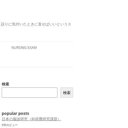
誤りは、誤りに気付いたときに直せばいいというス
NURSING EXAM
検索
検索
popular posts
日本の脳波研究（科研費研究課題）
9件のビュー