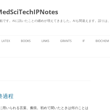
ciTechIPNotes
自身のための勉強帖です。AIに訊いたことの纏めが増えてきました。AIも間違えます。
コ
ン
LATEX
BOOKS
LINKS
GRANTS
IF
BIOCHEM
テ
ン
ツ
へ
ス
キ
ッ
プ
終過程
に用いられる言葉、瘢痕。初めて聞いたときは何のことは