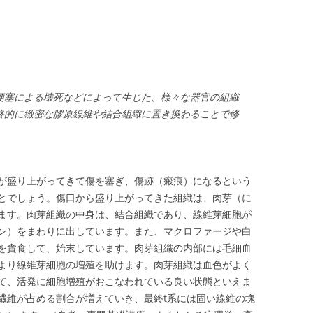
梗塞による壊死などによって生じた、様々な器官の組織
終的に緻密な膠原線維や結合組織に置き換わることで修
が盛り上がってきて傷を塞ぎ、傷跡（瘢痕）になるという
とでしょう。傷口から盛り上がってきた組織は、肉芽（に
ueと呼ばれます。肉芽組織の中身は、結合組織であり、線維芽細胞が
ン）をまわりに出しています。また、マクロファージや白
を貪食して、始末しています。肉芽組織の内部には毛細血
より線維芽細胞の増殖を助けます。肉芽組織は血色がよく
て、活発に細胞増殖がおこなわれている良い状態といえま
繊維が占める割合が増えていき、最終t系には固い線維の塊