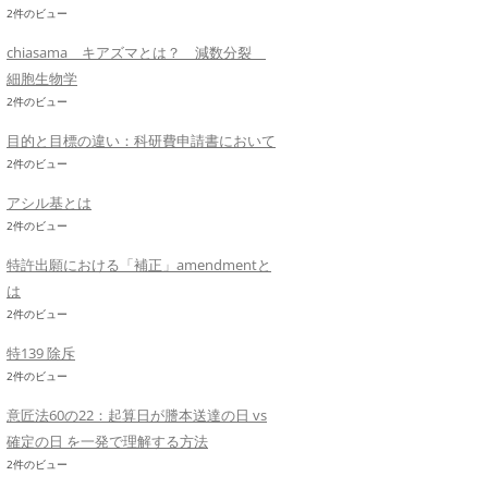
2件のビュー
chiasama キアズマとは？ 減数分裂
細胞生物学
2件のビュー
目的と目標の違い：科研費申請書において
2件のビュー
アシル基とは
2件のビュー
特許出願における「補正」amendmentと
は
2件のビュー
特139 除斥
2件のビュー
意匠法60の22：起算日が謄本送達の日 vs
確定の日 を一発で理解する方法
2件のビュー