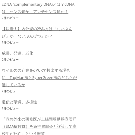
cDNA (complementary DNA)とは？cDNA
は、センス鎖か、アンチセンス鎖か？
2件のビュー
【決着！】内分泌の読み方は「ないぶん
ぴ」か「ないぶんぴつ」か？
2件のビュー
成長、発達、老化
2件のビュー
ウイルスの存在をqPCRで検出する場合
に、TaqMan法とSyberGreen法のどちらが
適しているか
2件のビュー
遺伝と環境、多様性
2件のビュー
「救急外来の研修医が上腸間膜動脈症候群
（SMA症候群）を急性胃腸炎と誤診して高
校生が死亡」という報道