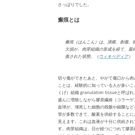
さっぱりでした。
瘢痕とは
瘢痕（はんこん）は、潰瘍、創傷、
欠損が、肉芽組織の形成を経て、最
復された状態。（
ウィキペディア
）
切り傷ができたあと、やがて傷口から肉
ことは、経験的に知っている人が多いこ
くげ）組織 granulation tiss
盛んに増殖しながら膠原繊維（コラーゲ
血球が、壊死した細胞の残骸や細菌など
管が多数できて、酸素を供給することに
見えます。これは血液が十分に供給され
す。肉芽組織は、日が経つにつれて膠原