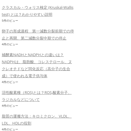
クラスカル・ウォリス検定 (Kruskal-Wallis
test) とは？わかりやすい説明
5件のビュー
卵子の形成過程 第一減数分裂前期での停
止と再開、第二減数分裂中期での停止
4件のビュー
補酵素NADHとNADPHとの違いは？
NADPHは、脂肪酸、コレステロール、ヌ
クレオチドなど同化反応（高分子の生合
成）で使われる電子供与体
4件のビュー
活性酸素種（ROS)とは？ROS,酸素分子、
ラジカルなどについて
4件のビュー
脂質の運搬方法：キロミクロン、VLDL、
LDL、HDLの役割
4件のビュー