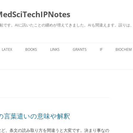
ciTechIPNotes
自身のための勉強帖です。AIに訊いたことの纏めが増えてきました。AIも間違えます。
コ
ン
LATEX
BOOKS
LINKS
GRANTS
IF
BIOCHEM
テ
ン
ツ
へ
ス
キ
ッ
プ
の言葉遣いの意味や解釈
かなど、条文の読み取り方を間違うと大変です。決まり事なの