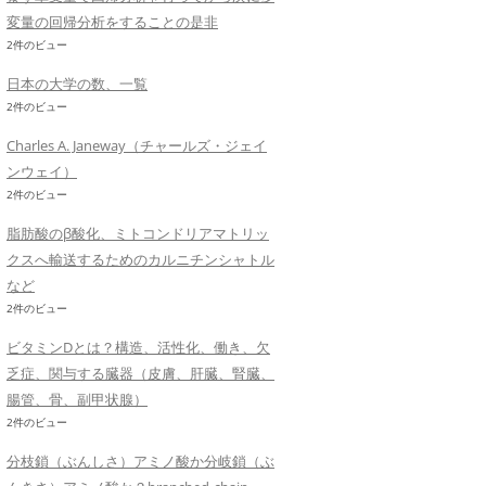
変量の回帰分析をすることの是非
2件のビュー
日本の大学の数、一覧
2件のビュー
Charles A. Janeway（チャールズ・ジェイ
ンウェイ）
2件のビュー
脂肪酸のβ酸化、ミトコンドリアマトリッ
クスへ輸送するためのカルニチンシャトル
など
2件のビュー
ビタミンDとは？構造、活性化、働き、欠
乏症、関与する臓器（皮膚、肝臓、腎臓、
腸管、骨、副甲状腺）
2件のビュー
分枝鎖（ぶんしさ）アミノ酸か分岐鎖（ぶ