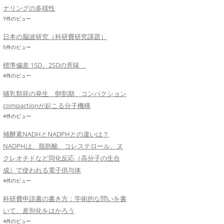
ナリングの多様性
7件のビュー
日本の脳波研究（科研費研究課題）
5件のビュー
標準偏差 1SD、2SDの意味
4件のビュー
哺乳類胚の発生 卵割期 コンパクション
compactionが起こる分子機構
4件のビュー
補酵素NADHとNADPHとの違いは？
NADPHは、脂肪酸、コレステロール、ヌ
クレオチドなど同化反応（高分子の生合
成）で使われる電子供与体
4件のビュー
科研費申請書の書き方：学術的な問いを書
いて、差別化をはかろう
4件のビュー