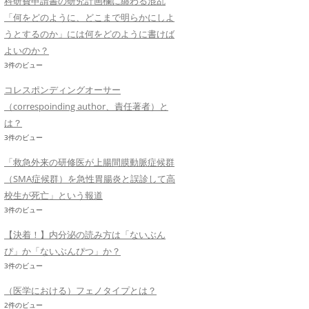
科研費申請書の研究計画欄に纏わる混乱
「何をどのように、どこまで明らかにしよ
うとするのか」には何をどのように書けば
よいのか？
3件のビュー
コレスポンディングオーサー
（correspoinding author、責任著者）と
は？
3件のビュー
「救急外来の研修医が上腸間膜動脈症候群
（SMA症候群）を急性胃腸炎と誤診して高
校生が死亡」という報道
3件のビュー
【決着！】内分泌の読み方は「ないぶん
ぴ」か「ないぶんぴつ」か？
3件のビュー
（医学における）フェノタイプとは？
2件のビュー