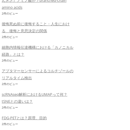
んきさ）アミノ酸か？branched-chain
amino acids
2件のビュー
後悔死ぬ前に後悔すること・人生におけ
る 後悔と意思決定の関係
2件のビュー
細胞内情報伝達機構における「カノニカル
経路」とは？
2件のビュー
アプタマーセンサーによるコルチゾールの
リアルタイム検出
2件のビュー
scRNAseq解析におけるUMAPって何？
tSNEとの違いは？
2件のビュー
FDG-PETとは？原理、目的
2件のビュー