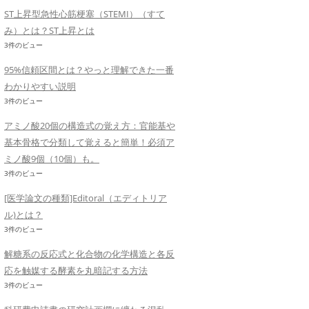
ST上昇型急性心筋梗塞（STEMI）（すて
み）とは？ST上昇とは
3件のビュー
95%信頼区間とは？やっと理解できた一番
わかりやすい説明
3件のビュー
アミノ酸20個の構造式の覚え方：官能基や
基本骨格で分類して覚えると簡単！必須ア
ミノ酸9個（10個）も。
3件のビュー
[医学論文の種類]Editoral（エディトリア
ル)とは？
3件のビュー
解糖系の反応式と化合物の化学構造と各反
応を触媒する酵素を丸暗記する方法
3件のビュー