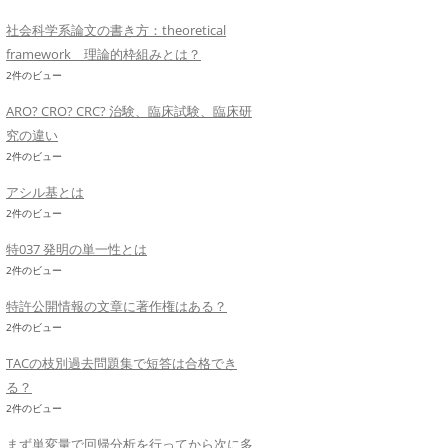
社会科学系論文の書き方：theoretical
framework 理論的枠組みとは？
2件のビュー
ARO? CRO? CRC? 治験、臨床試験、臨床研
究の違い
2件のビュー
アシル基とは
2件のビュー
特037 発明の単一性とは
2件のビュー
特許公開情報の文章に著作権はある？
2件のビュー
TACの枝別過去問題集で短答は合格でき
る？
2件のビュー
まず単変量で回帰分析を行ってから次に多