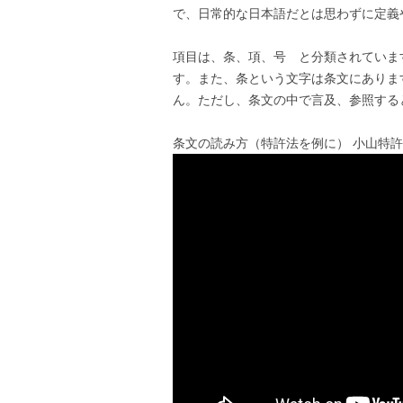
で、日常的な日本語だとは思わずに定義
項目は、条、項、号 と分類されていま
す。また、条という文字は条文にありま
ん。ただし、条文の中で言及、参照する
条文の読み方（特許法を例に） 小山特許事