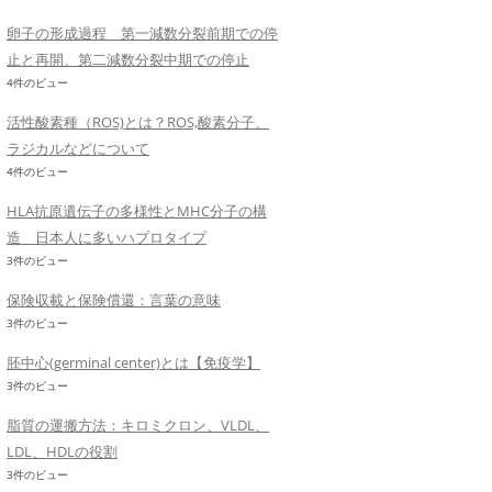
卵子の形成過程 第一減数分裂前期での停
止と再開、第二減数分裂中期での停止
4件のビュー
活性酸素種（ROS)とは？ROS,酸素分子、
ラジカルなどについて
4件のビュー
HLA抗原遺伝子の多様性とMHC分子の構
造 日本人に多いハプロタイプ
3件のビュー
保険収載と保険償還：言葉の意味
3件のビュー
胚中心(germinal center)とは【免疫学】
3件のビュー
脂質の運搬方法：キロミクロン、VLDL、
LDL、HDLの役割
3件のビュー