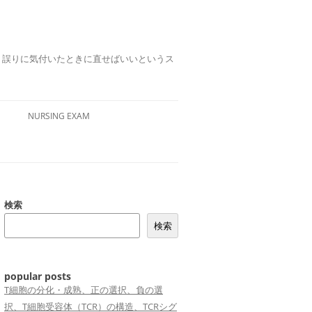
誤りは、誤りに気付いたときに直せばいいというス
NURSING EXAM
検索
検索
popular posts
T細胞の分化・成熟、正の選択、負の選
択、T細胞受容体（TCR）の構造、TCRシグ