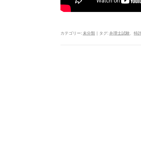
カテゴリー:
未分類
| タグ:
弁理士試験
、
特