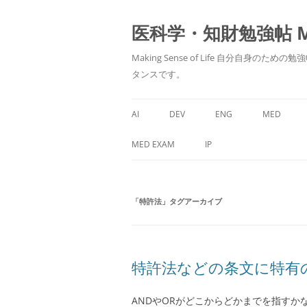
医科学・知財勉強帖 MedS
Making Sense of Life 自分
タンスです。
AI
DEV
ENG
MED
MED EXAM
IP
「
特許法
」タグアーカイブ
特許法などの条文に特有
ANDやORがどこからどかまでを指す