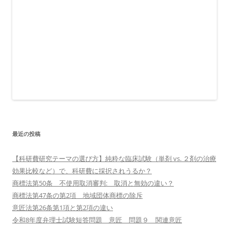
最近の投稿
【科研費研究テーマの選び方】純粋な臨床試験（単剤 vs. ２剤の治療
効果比較など）で、科研費に採択されうるか？
商標法第50条 不使用取消審判: 取消と無効の違い？
商標法第47条の第2項 地域団体商標の除斥
意匠法第26条第1項と第2項の違い
令和8年度弁理士試験短答問題 意匠 問題９ 関連意匠