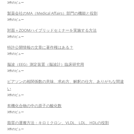
3件のビュー
製薬会社のMA（Medical Affairs）部門の機能と役割
3件のビュー
対面＋ZOOMハイブリッドセミナーを実施する方法
3件のビュー
特許公開情報の文章に著作権はある？
3件のビュー
脳波（EEG）測定装置（脳波計）臨床研究用
3件のビュー
ピアソンの相関係数の意味、求め方、解釈の仕方、ありがちな間違
い
3件のビュー
有機化合物の中の原子の酸化数
3件のビュー
脂質の運搬方法：キロミクロン、VLDL、LDL、HDLの役割
3件のビュー