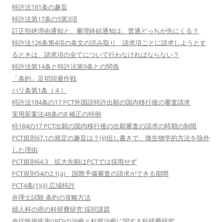
特許法181条の趣旨
特許法第17条の5第3項
訂正拒絶理由通知と、審理終結通知は、普通どっちが先にくる？
特許法126条第4項の条文の読み取り 請求項ごとに請求しようとす
るときは、請求項の全てについて行わなければならない？
特許法第14条と特許法第9条との関係
「条約」足切回避作戦
パリ条第1条（４）
特許法184条の17 PCT外国語特許出願の国内移行後の審査請求
実用新案法48条の8 補正の特例
特184の17 PCT出願の国内移行後の出願審査の請求の時期の制限
PCT規則67.1の規定の趣旨は？(ii)但し書きで、微生物学的方法を除外
した理由
PCT規則64.3 拡大先願はPCTでは採用せず
PCT規則54の2.1(a) 国際予備審査の請求ができる期間
PCT4条(1)(ii) 広域特許
弁理士試験 条約の攻略方法
婦人科の癌の科研費研究 採択課題
炎症性腸疾患(IBD)の治療と粘膜治癒に関する科研費研究