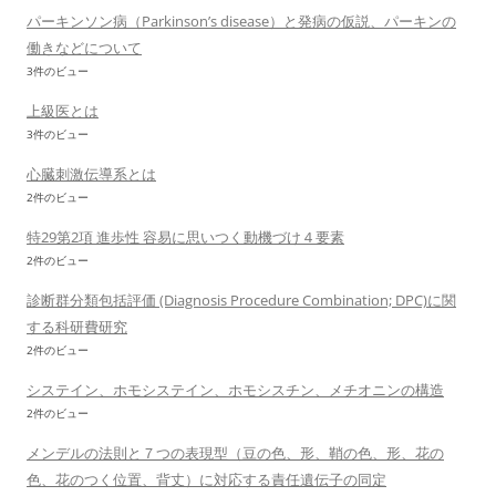
パーキンソン病（Parkinson’s disease）と発病の仮説、パーキンの
働きなどについて
3件のビュー
上級医とは
3件のビュー
心臓刺激伝導系とは
2件のビュー
特29第2項 進歩性 容易に思いつく動機づけ４要素
2件のビュー
診断群分類包括評価 (Diagnosis Procedure Combination; DPC)に関
する科研費研究
2件のビュー
システイン、ホモシステイン、ホモシスチン、メチオニンの構造
2件のビュー
メンデルの法則と７つの表現型（豆の色、形、鞘の色、形、花の
色、花のつく位置、背丈）に対応する責任遺伝子の同定