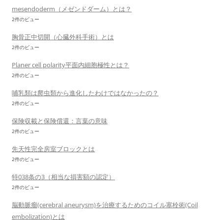
mesendoderm（メゼンドダーム）とは？
2件のビュー
胸骨正中切開（心臓外科手術）とは
2件のビュー
Planer cell polarity平面内細胞極性とは？
2件のビュー
哺乳類は爬虫類から進化したわけではなかったの？
2件のビュー
保険収載と保険償還：言葉の意味
2件のビュー
先天性完全房室ブロックとは
2件のビュー
特038条の3（相当な損害額の認定）
2件のビュー
脳動脈瘤(cerebral aneurysm)を治療するためのコイル塞栓術(Coil
embolization)とは