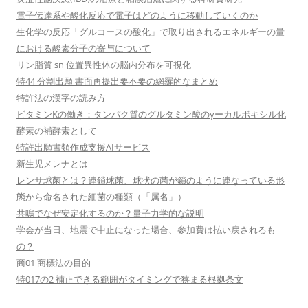
電子伝達系や酸化反応で電子はどのように移動していくのか
生化学の反応「グルコースの酸化」で取り出されるエネルギーの量
における酸素分子の寄与について
リン脂質 sn 位置異性体の脳内分布を可視化
特44 分割出願 書面再提出要不要の網羅的なまとめ
特許法の漢字の読み方
ビタミンKの働き：タンパク質のグルタミン酸のγーカルボキシル化
酵素の補酵素として
特許出願書類作成支援AIサービス
新生児メレナとは
レンサ球菌とは？連鎖球菌、球状の菌が鎖のように連なっている形
態から命名された細菌の種類（「属名」）
共鳴でなぜ安定化するのか？量子力学的な説明
学会が当日、地震で中止になった場合、参加費は払い戻されるも
の？
商01 商標法の目的
特017の2 補正できる範囲がタイミングで狭まる根拠条文