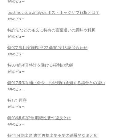
1件のビュー
post hoc sub analysis ポストホックサブ解析とは？
1件のビュー
特許法などの条文に特有の言葉遣いの意味や解釈
1件のビュー
特077 専用実施権 意27 商30 実18 語呂合わせ
1件のビュー
特034条4項 特許を受ける権利の承継
1件のビュー
特017条3項 補正命令 拒絶理由通知する場合との違い
1件のビュー
特171 再審
1件のビュー
特036条6項2号 明確性要件違反とは
1件のビュー
特44 分割出願 書面再提出要不要の網羅的なまとめ