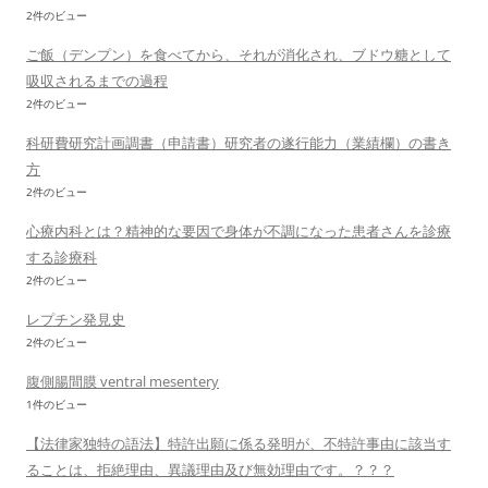
2件のビュー
ご飯（デンプン）を食べてから、それが消化され、ブドウ糖として
吸収されるまでの過程
2件のビュー
科研費研究計画調書（申請書）研究者の遂行能力（業績欄）の書き
方
2件のビュー
心療内科とは？精神的な要因で身体が不調になった患者さんを診療
する診療科
2件のビュー
レプチン発見史
2件のビュー
腹側腸間膜 ventral mesentery
1件のビュー
【法律家独特の語法】特許出願に係る発明が、不特許事由に該当す
ることは、拒絶理由、異議理由及び無効理由です。？？？