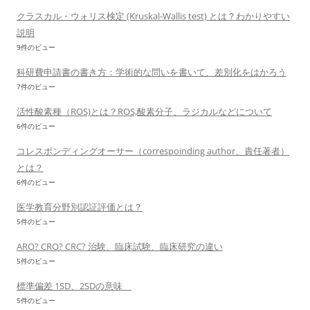
クラスカル・ウォリス検定 (Kruskal-Wallis test) とは？わかりやすい
説明
9件のビュー
科研費申請書の書き方：学術的な問いを書いて、差別化をはかろう
7件のビュー
活性酸素種（ROS)とは？ROS,酸素分子、ラジカルなどについて
6件のビュー
コレスポンディングオーサー（correspoinding author、責任著者）
とは？
6件のビュー
医学教育分野別認証評価とは？
5件のビュー
ARO? CRO? CRC? 治験、臨床試験、臨床研究の違い
5件のビュー
標準偏差 1SD、2SDの意味
5件のビュー