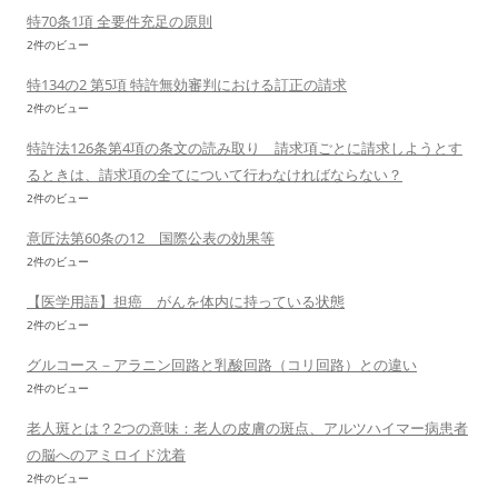
特70条1項 全要件充足の原則
2件のビュー
特134の2 第5項 特許無効審判における訂正の請求
2件のビュー
特許法126条第4項の条文の読み取り 請求項ごとに請求しようとす
るときは、請求項の全てについて行わなければならない？
2件のビュー
意匠法第60条の12 国際公表の効果等
2件のビュー
【医学用語】担癌 がんを体内に持っている状態
2件のビュー
グルコース－アラニン回路と乳酸回路（コリ回路）との違い
2件のビュー
老人斑とは？2つの意味：老人の皮膚の斑点、アルツハイマー病患者
の脳へのアミロイド沈着
2件のビュー