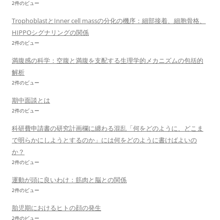
2件のビュー
TrophoblastとInner cell massの分化の機序：細部接着、細胞骨格、
HIPPOシグナリングの関係
2件のビュー
満腹感の科学：空腹と満腹を支配する生理学的メカニズムの包括的
解析
2件のビュー
期中面談とは
2件のビュー
科研費申請書の研究計画欄に纏わる混乱「何をどのように、どこま
で明らかにしようとするのか」には何をどのように書けばよいの
か？
2件のビュー
運動が頭に良いわけ：筋肉と脳との関係
2件のビュー
胎児期におけるヒトの顔の発生
2件のビュー