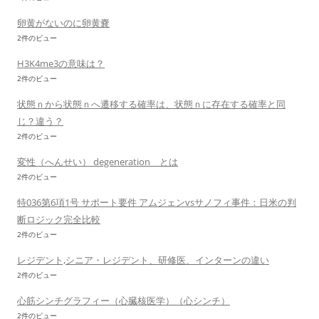
卵黄がないのに卵黄嚢
2件のビュー
H3K4me3の意味は？
2件のビュー
状態ｎから状態ｎへ遷移する確率は、状態ｎに存在する確率と同
じ？違う？
2件のビュー
変性（へんせい） degeneration とは
2件のビュー
特036第6項1号 サポート要件 アムジェンvsサノフィ事件：日米の判
断ロジック完全比較
2件のビュー
レジデント,シニア・レジデント、研修医、インターンの違い
2件のビュー
心筋シンチグラフィー（心臓核医学）（心シンチ）
2件のビュー