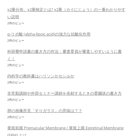
χ2乗分布、χ2乗検定とは? χ2乗（カイにじょう）の一番わかりやす
い説明
2件のビュー
α-リポ酸 (alpha-lipoic acid)の強力な抗酸化作用
2件のビュー
科研費申請書の書き方の作法：審査委員が審査しやすいように書
く！
2件のビュー
内科学の教科書はハリソンかセシルか
2件のビュー
非常勤講師や外部セミナー講師を依頼するときの委嘱状の書き方
2件のビュー
肺の画像所見「すりガラス」の意味は？？
2件のビュー
黄斑前膜 Premacular Membrane / 黄斑上膜 Epiretinal Membrane
(ERM) とは