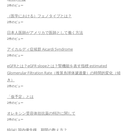
2件のビュー
（医学における）フェノタイプとは？
2件のビュー
日本人医師がアメリカで医師として働く方法
2件のビュー
アイカルディ症候群 Aicardi Syndrome
2件のビュー
eGFRとは？eGFR slopeとは？腎機能を表す指標 estimated
Glomerular Filtration Rate（推算糸球体濾過量）の時間的変化（傾
き）
2件のビュー
「仮予定」とは
2件のビュー
オレキシン受容体拮抗薬の特許に関して
2件のビュー
特041 国内優先権 期間の数え方？