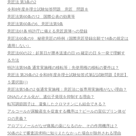
意匠法 第3条の2
令和8年度弁理士試験短答問題 意匠 問題８
意匠法第60条の12 国際公表の効果等
意匠法第60条の6、意匠法第9条
意匠法61条 特許庁に備える意匠原簿への登録
意匠法60条の9 秘密意匠の特例（国際意匠登録出願で14条の規定は
適用しない）
意匠法60の22：起算日が謄本送達の日 vs 確定の日 を一発で理解す
る方法
特許法第94条 通常実施権の移転等：先使用権の移転の要件は？
意匠法 第29条の2 令和8年度弁理士試験短答式筆記試験問題【意匠】
５選択肢(ﾆ)
意匠法第5条の2 仮通常実施権：意匠法に仮専用実施権がない理由？
DNAのメチル化が、遺伝子発現を抑制する理由？
転写調節因子は、凝集したクロマチンにも結合できる？
アルコールが尿酸産生を促進する機序は？ビールの宣伝プリン体ゼ
ロの意義？
アロプリノールがなぜ痛風の薬になるのか、その作用機序は？
50条の2 で審査請求時に知りえたなかった場合が除外される理由