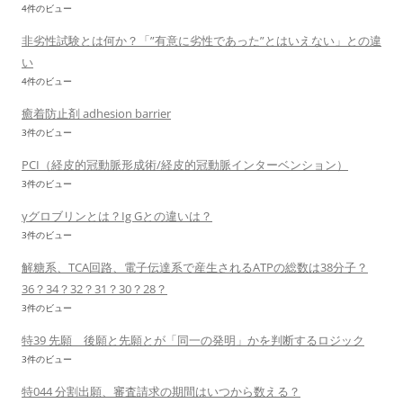
4件のビュー
非劣性試験とは何か？「”有意に劣性であった”とはいえない」との違
い
4件のビュー
癒着防止剤 adhesion barrier
3件のビュー
PCI（経皮的冠動脈形成術/経皮的冠動脈インターベンション）
3件のビュー
γグロブリンとは？Ig Gとの違いは？
3件のビュー
解糖系、TCA回路、電子伝達系で産生されるATPの総数は38分子？
36？34？32？31？30？28？
3件のビュー
特39 先願 後願と先願とが「同一の発明」かを判断するロジック
3件のビュー
特044 分割出願、審査請求の期間はいつから数える？