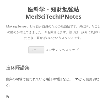
医科学・知財勉強帖
MedSciTechIPNotes
Making Sense of Life 自分自身のための勉強帖です。AIに訊いたこと
の纏めが増えてきました。AIも間違えます。誤りは、誤りに気付い
たときに直せばいいというスタンスです。
コンテンツへスキップ
メニュー
臨床隠語集
臨床の現場で使われている略語や隠語など。SNSから使用例な
ど。
あ