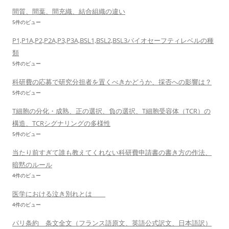
間質、間葉、間充織、結合組織の違い
5件のビュー
P1,P1A,P2,P2A,P3,P3A,BSL1,BSL2,BSL3バイオセーフティレベルの種
類
5件のビュー
科研費の応募で研究分担者を置くべきかどうか、採否への影響は？
5件のビュー
T細胞の分化・成熟、正の選択、負の選択、T細胞受容体（TCR）の
構造、TCRシグナリングの多様性
5件のビュー
当たり前すぎて誰も教えてくれない科研費申請書の書き方の作法、
暗黙のルール
4件のビュー
医学における泣き別れとは
4件のビュー
パリ条約 条文全文（フランス語原文、英語公式訳文、日本語訳）