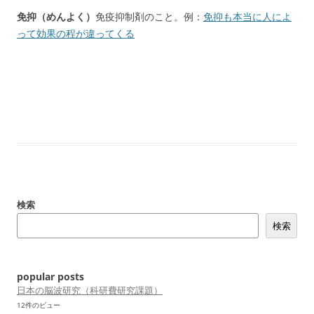
免抑（めんよく）
免疫抑制剤のこと。例：
免抑も本当に人によ
って効果の程が違ってくる
検索
検索
popular posts
日本の脳波研究（科研費研究課題）
12件のビュー