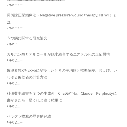
2件のビュー
局所陰圧閉鎖療法（Negative pressure wound therapy; NPWT）と
は
2件のビュー
うつ病に関する研究論文
2件のビュー
カルボン酸とアルコールが脱水縮合するエステル化の反応機構
2件のビュー
確率変数XをaX+bに変換したときの平均値と標準偏差、および、い
わゆる偏差値の計算方法
2件のビュー
科研費申請書を３つの生成AI、ChatGPT4o、Claude、Perplexityに
書かせたら、驚くほど違う結果に
2件のビュー
ペラグラ撲滅の歴史的経緯
2件のビュー