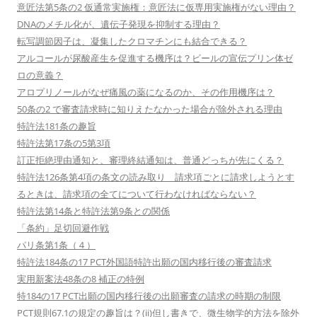
意匠法第5条の2 仮通常実施権：意匠法に仮専用実施権がない理由？
DNAのメチル化が、遺伝子発現を抑制する理由？
転写調節因子は、凝集したクロマチンにも結合できる？
アルコールが尿酸産生を促進する機序は？ビールの宣伝プリン体ゼ
ロの意義？
アロプリノールがなぜ痛風の薬になるのか、その作用機序は？
50条の2 で審査請求時に知りえたなかった場合が除外される理由
特許法181条の趣旨
特許法第17条の5第3項
訂正拒絶理由通知と、審理終結通知は、普通どっちが先にくる？
特許法126条第4項の条文の読み取り 請求項ごとに請求しようとす
るときは、請求項の全てについて行わなければならない？
特許法第14条と特許法第9条との関係
「条約」足切回避作戦
パリ条第1条（４）
特許法184条の17 PCT外国語特許出願の国内移行後の審査請求
実用新案法48条の8 補正の特例
特184の17 PCT出願の国内移行後の出願審査の請求の時期の制限
PCT規則67.1の規定の趣旨は？(ii)但し書きで、微生物学的方法を除外