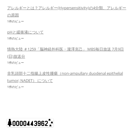
アレルギーとは？アレルギー(Hypersensitivity)の4分類、アレルギー
の原因
1件のビュー
pHと緩衝液について
1件のビュー
情熱大陸 ＃1259「脳神経外科医・瀧澤克己」 MBS毎日放送 7月9日
(日)放送分
1件のビュー
非乳頭部十二指腸上皮性腫瘍（non-ampullary duodenal epithelial
tumor; NADET） について
1件のビュー