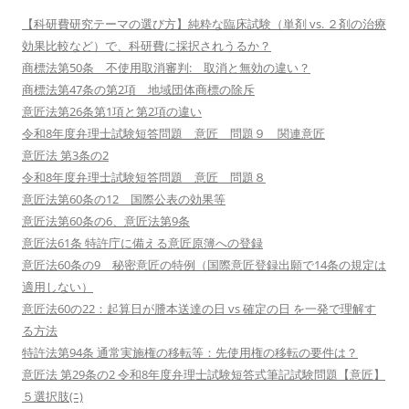
【科研費研究テーマの選び方】純粋な臨床試験（単剤 vs. ２剤の治療
効果比較など）で、科研費に採択されうるか？
商標法第50条 不使用取消審判: 取消と無効の違い？
商標法第47条の第2項 地域団体商標の除斥
意匠法第26条第1項と第2項の違い
令和8年度弁理士試験短答問題 意匠 問題９ 関連意匠
意匠法 第3条の2
令和8年度弁理士試験短答問題 意匠 問題８
意匠法第60条の12 国際公表の効果等
意匠法第60条の6、意匠法第9条
意匠法61条 特許庁に備える意匠原簿への登録
意匠法60条の9 秘密意匠の特例（国際意匠登録出願で14条の規定は
適用しない）
意匠法60の22：起算日が謄本送達の日 vs 確定の日 を一発で理解す
る方法
特許法第94条 通常実施権の移転等：先使用権の移転の要件は？
意匠法 第29条の2 令和8年度弁理士試験短答式筆記試験問題【意匠】
５選択肢(ﾆ)