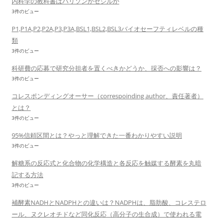
内科学の教科書はハリソンかセシルか
3件のビュー
P1,P1A,P2,P2A,P3,P3A,BSL1,BSL2,BSL3バイオセーフティレベルの種
類
3件のビュー
科研費の応募で研究分担者を置くべきかどうか、採否への影響は？
3件のビュー
コレスポンディングオーサー（correspoinding author、責任著者）
とは？
3件のビュー
95%信頼区間とは？やっと理解できた一番わかりやすい説明
3件のビュー
解糖系の反応式と化合物の化学構造と各反応を触媒する酵素を丸暗
記する方法
3件のビュー
補酵素NADHとNADPHとの違いは？NADPHは、脂肪酸、コレステロ
ール、ヌクレオチドなど同化反応（高分子の生合成）で使われる電