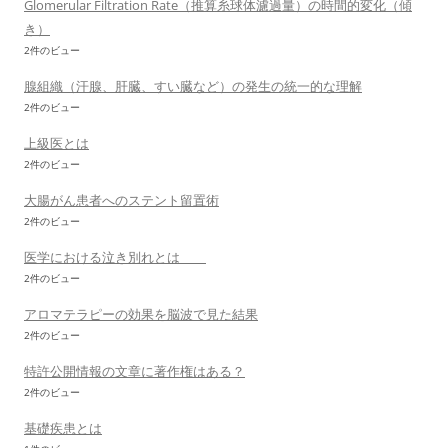
Glomerular Filtration Rate（推算糸球体濾過量）の時間的変化（傾
き）
2件のビュー
腺組織（汗腺、肝臓、すい臓など）の発生の統一的な理解
2件のビュー
上級医とは
2件のビュー
大腸がん患者へのステント留置術
2件のビュー
医学における泣き別れとは
2件のビュー
アロマテラピーの効果を脳波で見た結果
2件のビュー
特許公開情報の文章に著作権はある？
2件のビュー
基礎疾患とは