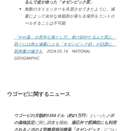
るんで皮が余った「オゼンピック尻
」
無数のダイエッターを失望させてきたように、減
量によって余分な体脂肪が落ちる場所をコントロ
ールすることは不可能
「やせ薬」の意外な落とし穴、老け顔やたるんだ尻に、
防ぐには急な減量による「オゼンピック顔」が話題に、
筋肉量の減少も
2024.05.14 NATIONAL
GEIOGRAPHIC
ウゴービに関するニュース
ウゴービの月額約1350ドル（約21万円
）といった
ノボ
の価格設定
に関し調査を開始。
適応外で肥満症にも利用
されるノボの２型糖尿病治療薬「オゼンピック
」につい