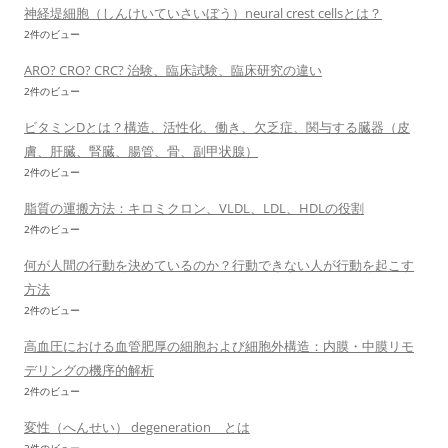
神経堤細胞（しんけいていさいぼう）neural crest cellsとは？
2件のビュー
ARO? CRO? CRC? 治験、臨床試験、臨床研究の違い
2件のビュー
ビタミンDとは？構造、活性化、働き、欠乏症、関与する臓器（皮
膚、肝臓、腎臓、腸管、骨、副甲状腺）
2件のビュー
脂質の運搬方法：キロミクロン、VLDL、LDL、HDLの役割
2件のビュー
何が人間の行動を決めているのか？行動できない人が行動を起こす
方法
2件のビュー
高血圧における血管肥厚の細胞および細胞外構造：内膜・中膜リモ
デリングの機序的解析
2件のビュー
変性（へんせい） degeneration とは