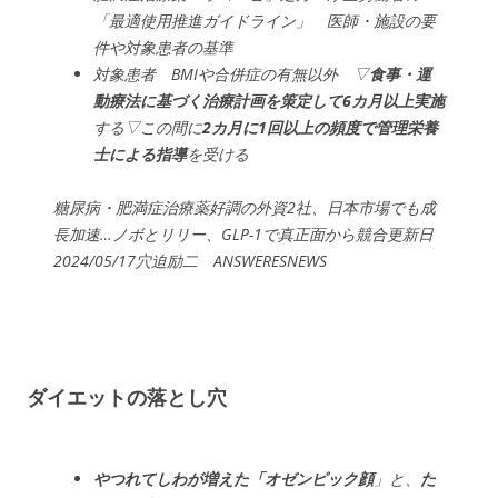
「最適使用推進ガイドライン」 医師・施設の要
件や対象患者の基準
対象患者 BMIや合併症の有無以外 ▽
食事・運
動療法に基づく治療計画を策定して6カ月以上実施
する▽この間に
2カ月に1回以上の頻度で管理栄養
士による指導
を受ける
糖尿病・肥満症治療薬好調の外資2社、日本市場でも成
長加速…ノボとリリー、GLP-1で真正面から競合更新日
2024/05/17穴迫励二 ANSWERESNEWS
ダイエットの落とし穴
やつれてしわが増えた「オゼンピック顔
」と、
た