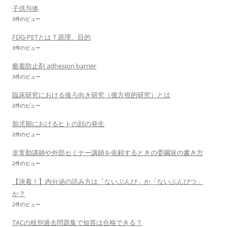
子供与体
3件のビュー
FDG-PETとは？原理、目的
3件のビュー
癒着防止剤 adhesion barrier
3件のビュー
臨床研究における後ろ向き研究（後方視的研究）とは
2件のビュー
胎児期におけるヒトの顔の発生
2件のビュー
非常勤講師や外部セミナー講師を依頼するときの委嘱状の書き方
2件のビュー
【決着！】内分泌の読み方は「ないぶんぴ」か「ないぶんぴつ」
か？
2件のビュー
TACの枝別過去問題集で短答は合格できる？