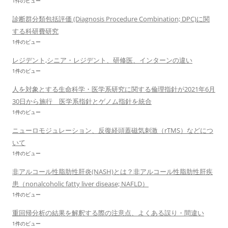
1件のビュー
診断群分類包括評価 (Diagnosis Procedure Combination; DPC)に関
する科研費研究
1件のビュー
レジデント,シニア・レジデント、研修医、インターンの違い
1件のビュー
人を対象とする生命科学・医学系研究に関する倫理指針が2021年6月
30日から施行 医学系指針とゲノム指針を統合
1件のビュー
ニューロモジュレーション、反復経頭蓋磁気刺激（rTMS）などにつ
いて
1件のビュー
非アルコール性脂肪性肝炎(NASH)とは？非アルコール性脂肪性肝疾
患（nonalcoholic fatty liver disease; NAFLD）
1件のビュー
重回帰分析の結果を解釈する際の注意点、よくある誤り・間違い
1件のビュー