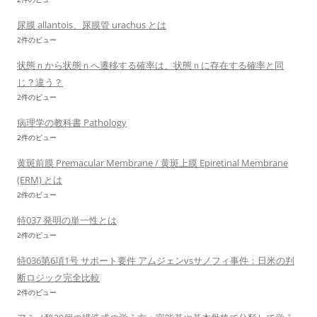
尿膜 allantois、尿膜管 urachus とは
2件のビュー
状態ｎから状態ｎへ遷移する確率は、状態ｎに存在する確率と同
じ？違う？
2件のビュー
病理学の教科書 Pathology
2件のビュー
黄斑前膜 Premacular Membrane / 黄斑上膜 Epiretinal Membrane
(ERM) とは
2件のビュー
特037 発明の単一性とは
2件のビュー
特036第6項1号 サポート要件 アムジェンvsサノフィ事件：日米の判
断ロジック完全比較
2件のビュー