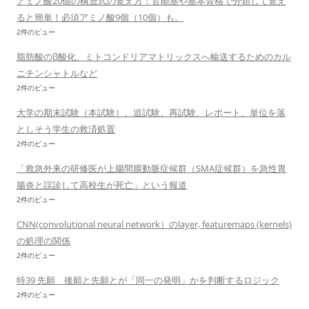
アミノ酸20個の構造式の覚え方：官能基や基本骨格で分類して覚え
ると簡単！必須アミノ酸9個（10個）も。
2件のビュー
脂肪酸のβ酸化、ミトコンドリアマトリックスへ輸送するためのカル
ニチンシャトルなど
2件のビュー
大学の期末試験（本試験）、追試験、再試験、レポート、単位を落
としそう学生の救済処置
2件のビュー
「救急外来の研修医が上腸間膜動脈症候群（SMA症候群）を急性胃
腸炎と誤診して高校生が死亡」という報道
2件のビュー
CNN(convolutional neural network）のlayer, featuremaps (kernels)
の処理の関係
2件のビュー
特39 先願 後願と先願とが「同一の発明」かを判断するロジック
2件のビュー