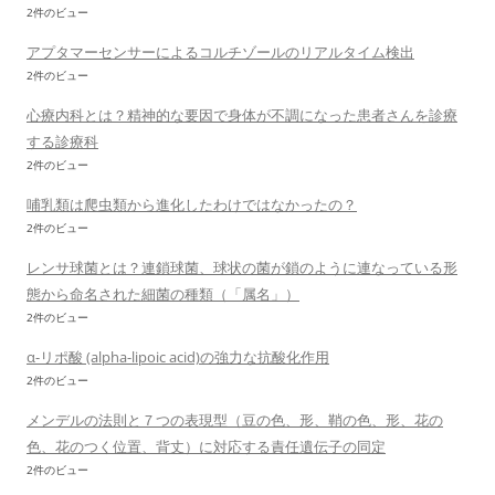
2件のビュー
アプタマーセンサーによるコルチゾールのリアルタイム検出
2件のビュー
心療内科とは？精神的な要因で身体が不調になった患者さんを診療
する診療科
2件のビュー
哺乳類は爬虫類から進化したわけではなかったの？
2件のビュー
レンサ球菌とは？連鎖球菌、球状の菌が鎖のように連なっている形
態から命名された細菌の種類（「属名」）
2件のビュー
α-リポ酸 (alpha-lipoic acid)の強力な抗酸化作用
2件のビュー
メンデルの法則と７つの表現型（豆の色、形、鞘の色、形、花の
色、花のつく位置、背丈）に対応する責任遺伝子の同定
2件のビュー