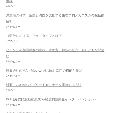
機構
4件のビュー
満腹感の科学：空腹と満腹を支配する生理学的メカニズムの包括的
解析
3件のビュー
（医学における）フェノタイプとは？
3件のビュー
ピアソンの相関係数の意味、求め方、解釈の仕方、ありがちな間違
い
3件のビュー
製薬会社のMA（Medical Affairs）部門の機能と役割
3件のビュー
対面＋ZOOMハイブリッドセミナーを実施する方法
3件のビュー
PCI（経皮的冠動脈形成術/経皮的冠動脈インターベンション）
3件のビュー