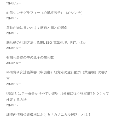
2件のビュー
心筋シンチグラフィー（心臓核医学）（心シンチ）
2件のビュー
運動が頭に良いわけ：筋肉と脳との関係
2件のビュー
脳活動の計測方法：fMRI, EEG, 電気生理、PET、ほか
2件のビュー
有機化合物の中の原子の酸化数
2件のビュー
科研費研究計画調書（申請書）研究者の遂行能力（業績欄）の書き
方
2件のビュー
t検定とは？一番分かりやすい説明：t分布に従う検定量Tをつくって
検定する方法
2件のビュー
細胞内情報伝達機構における「カノニカル経路」とは？