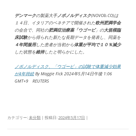
デンマーク
の製薬大手
ノボノルディスク
(NOVOb.CO)は
１４日、イタリアのベネチアで開催された
欧州肥満学会
の会合で、同社の
肥満症治療薬「ウゴービ
」の
大規模臨
床試験
から得られた新たな長期データを発表し、同薬を
４年間服用
した患者が当初から
体重が平均で１０％減少
した状態を
維持
したと明らかにした。
ノボノルディスク、「ウゴービ」の試験で体重減少効果
が4年持続
By Maggie Fick 2024年5月14日午後 1:06
GMT+9 REUTERS
カテゴリー:
未分類
| 投稿日:
2024年5月17日
|