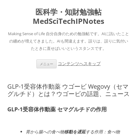
医科学・知財勉強帖
MedSciTechIPNotes
Making Sense of Life 自分自身のための勉強帖です。AIに訊いたこと
の纏めが増えてきました。AIも間違えます。誤りは、誤りに気付い
たときに直せばいいというスタンスです。
コンテンツへスキップ
メニュー
GLP-1受容体作動薬 ウゴービ Wegovy（セマ
グルチド）とは？ウゴービの話題、ニュース
GLP-1受容体作動薬 セマグルチドの作用
胃から腸への食べ物
移動を遅延
する作用：食べ物