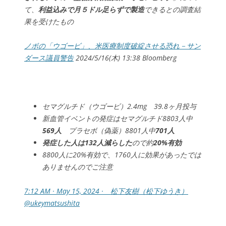
て、
利益込みで月５ドル足らずで製造
できるとの調査結
果を受けたもの
ノボの「ウゴービ」、米医療制度破綻させる恐れ－サン
ダース議員警告
2024/5/16(木) 13:38 Bloomberg
セマグルチド（ウゴービ）2.4mg 39.8ヶ月投与
新血管イベントの発症はセマグルチド8803人中
569人
プラセボ（偽薬）8801人中
701人
発症した人は132人減らした
ので約
20%有効
8800人に20%有効で、1760人に効果があったでは
ありませんのでご注意
7:12 AM · May 15, 2024 · 松下友樹（松下ゆうき）
@ukeymatsushita