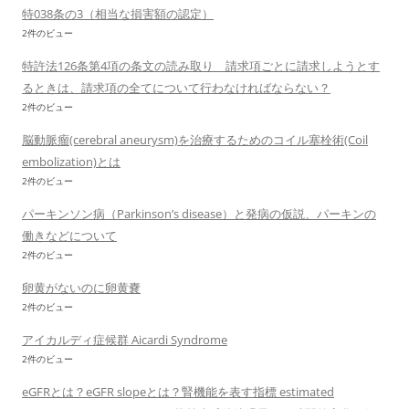
特038条の3（相当な損害額の認定）
2件のビュー
特許法126条第4項の条文の読み取り 請求項ごとに請求しようとす
るときは、請求項の全てについて行わなければならない？
2件のビュー
脳動脈瘤(cerebral aneurysm)を治療するためのコイル塞栓術(Coil
embolization)とは
2件のビュー
パーキンソン病（Parkinson’s disease）と発病の仮説、パーキンの
働きなどについて
2件のビュー
卵黄がないのに卵黄嚢
2件のビュー
アイカルディ症候群 Aicardi Syndrome
2件のビュー
eGFRとは？eGFR slopeとは？腎機能を表す指標 estimated