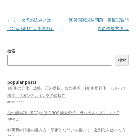
投
←
データ埋め込みとは
医師国家試験問題・模擬試験問
稿
（ChatGPTによる説明）
題の作成方法
→
ナ
ビ
検索
ゲ
検索
ー
シ
ョ
popular posts
ン
T細胞の分化・成熟、正の選択、負の選択、T細胞受容体（TCR）の
構造、TCRシグナリングの多様性
8件のビュー
活性酸素種（ROS)とは？ROS,酸素分子、ラジカルなどについて
7件のビュー
科研費申請書の書き方：学術的な問いを書いて、差別化をはかろう