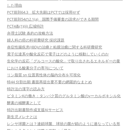
した理由
PCT規則64.3 拡大先願はPCTでは採用せず
PCT規則54の2.1(a) 国際予備審査の請求ができる期間
PCT4条(1)(ii) 広域特許
弁理士試験 条約の攻略方法
婦人科の癌の科研費研究 採択課題
炎症性腸疾患(IBD)の治療と粘膜治癒に関する科研費研究
電子伝達系や酸化反応で電子はどのように移動していくのか
生化学の反応「グルコースの酸化」で取り出されるエネルギーの量
における酸素分子の寄与について
リン脂質 sn 位置異性体の脳内分布を可視化
特44 分割出願 書面再提出要不要の網羅的なまとめ
特許法の漢字の読み方
ビタミンKの働き：タンパク質のグルタミン酸のγーカルボキシル化
酵素の補酵素として
特許出願書類作成支援AIサービス
新生児メレナとは
レンサ球菌とは？連鎖球菌、球状の菌が鎖のように連なっている形