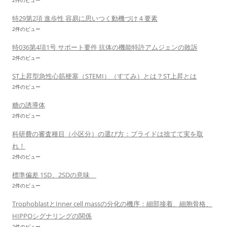
2件のビュー
特29第2項 進歩性 容易に思いつく動機づけ４要素
2件のビュー
特036第4項1号 サポート要件 抗体の機能特許アムジェンの敗訴
2件のビュー
ST上昇型急性心筋梗塞（STEMI）（すてみ）とは？ST上昇とは
2件のビュー
糖の誘導体
2件のビュー
科研費の審査種目（小区分）の選び方：プライドは捨てて実を取
れ！
2件のビュー
標準偏差 1SD、2SDの意味
2件のビュー
TrophoblastとInner cell massの分化の機序：細部接着、細胞骨格、
HIPPOシグナリングの関係
2件のビュー