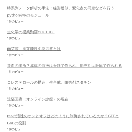
時系列データ解析の手法：線形近似、変化点の同定などを行う
pythonやRのモジュール
1件のビュー
生化学の授業動画YOUTUBE
1件のビュー
肉芽腫、肉芽腫性免疫応答とは
1件のビュー
造血の場所？成体の血液は骨髄で作られ、胎児期は肝臓で作られる
1件のビュー
コレステロールの構造、生合成、阻害剤スタチン
1件のビュー
遠隔医療（オンライン診療）の現在
1件のビュー
rasの活性のオンとオフはどのように制御されているのか？GEFと
GAPの役割
1件のビュー