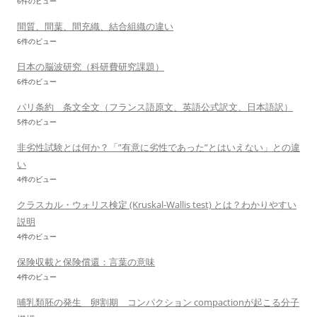
6件のビュー
間質、間葉、間充織、結合組織の違い
6件のビュー
日本の脳波研究（科研費研究課題）
6件のビュー
パリ条約 条文全文（フランス語原文、英語公式訳文、日本語訳）
5件のビュー
非劣性試験とは何か？「”有意に劣性であった”とはいえない」との違
い
4件のビュー
クラスカル・ウォリス検定 (Kruskal-Wallis test) とは？わかりやすい
説明
4件のビュー
保険収載と保険償還：言葉の意味
4件のビュー
哺乳類胚の発生 卵割期 コンパクション compactionが起こる分子