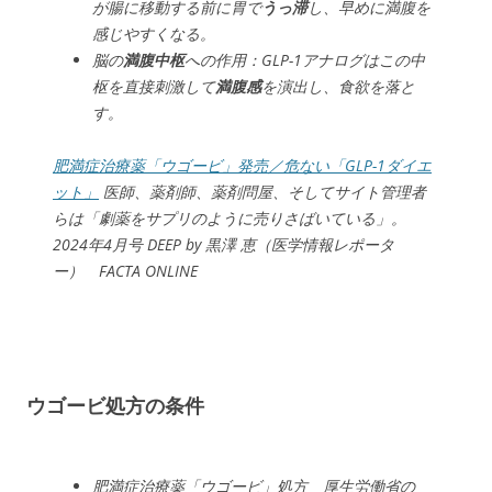
が腸に移動する前に胃で
うっ滞
し、早めに満腹を
感じやすくなる。
脳の
満腹中枢
への作用：GLP-1アナログはこの中
枢を直接刺激して
満腹感
を演出し、食欲を落と
す。
肥満症治療薬「ウゴービ」発売／危ない「GLP-1ダイエ
ット」
医師、薬剤師、薬剤問屋、そしてサイト管理者
らは「劇薬をサプリのように売りさばいている」。
2024年4月号 DEEP by 黒澤 恵（医学情報レポータ
ー） FACTA ONLINE
ウゴービ処方の条件
肥満症治療薬「ウゴービ」処方 厚生労働省の