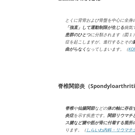
とくに背骨および骨盤を中心に全身
「強直」して運動制限が生じる
病気
患群のひとつ
に分類されます（図１
症を起こしますが、進行するとその
曲がらなく
なってしまいます。（
K
脊椎関節炎（Spondyloarthri
脊椎
や
仙腸関節
などの
体の軸に存在
炎症
を示す疾患です。
関節リウマチ
ス腱など腱や筋が骨に付着する箇所
ります。（
しらいわ内科・リウマチ