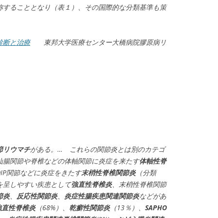
称することとなり（表１）、その国際的な分類基準も策
診断と治療
東邦大学医療センター大橋病院膠原病リ
節リウマチ
がある。… これらの関節炎とは別のカテゴ
仙腸関節や脊椎などの体軸関節に炎症を来たす
体軸性脊
IP関節などに炎症をきたす
末梢性脊椎関節炎
（分類
を呈しやすい疾患として
強直性脊椎炎
、末梢性脊椎関節
節炎
、
反応性関節炎
、
炎症性腸疾患関連関節炎
などがあ
強直性脊椎炎
（68%）、
乾癬性関節炎
（13％）、
SAPHO