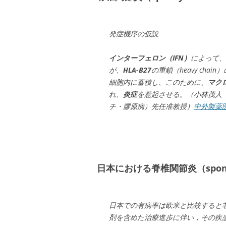
発症機序の仮説
インターフェロン（IFN）
によって、
が、
HLA-B27
の重鎖（heavy ch
細胞内に蓄積し、このために、
マク
れ、
炎症
を惹起させる。（小林茂人
チ・膠原病）先任准教授）
中外製薬
日本における脊椎関節炎（spondy
日本での有病率は欧米と比較すると
剤を含めた治療進歩に伴い，その疾