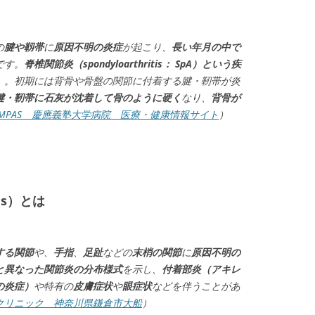
の
腱や靱帯
に
原因不明の炎症
が起こり、
長い年月の中で
です。
脊椎関節炎（spondyloarthritis： SpA）という疾
）。初期には背骨や骨盤の関節に付着する腱・靭帯が炎
腱・靭帯に石灰が沈着して骨のように硬く
なり、
背骨が
OMPAS 慶應義塾大学病院 医療・健康情報サイト
）
tis）とは
する関節
や、
手指
、
足趾
などの
末梢の関節
に
原因不明の
と異なった関節炎の分布様式
を示し、
付着部炎（アキレ
の炎症）
や特有の
皮膚症状
や
眼症状
などを伴うことがあ
クリニック 神奈川県鎌倉市大船
）