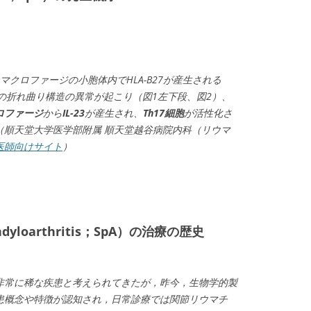
マクロファージの小胞体内でHLA-B27が産生される
ain）の折れ曲り構造の異常が起こり（図1左下段、図2）、
ロファージ
から
IL-23
が産生され、
Th17細胞
が活性化さ
（順天堂大学医学部附属 順天堂越谷病院内科（リウマ
医師向けサイト
）
loarthritis；SpA）の治療の歴史
非常に稀な疾患と考えられてきたが，昨今，生物学的製
患概念や特徴が認知され，日常診療では関節リウマチ