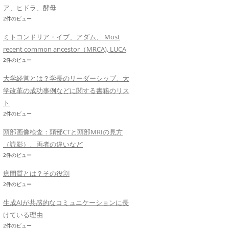
ア、ヒドラ、酵母
2件のビュー
ミトコンドリア・イブ、アダム、 Most
recent common ancestor（MRCA), LUCA
2件のビュー
大学経営とは？学長のリーダーシップ、大
学改革の成功事例などに関する書籍のリス
ト
2件のビュー
頭部画像検査：頭部CTと頭部MRIの見方
（読影）、両者の違いなど
2件のビュー
癌間質とは？その役割
2件のビュー
生成AIが共感的なコミュニケーションに長
けている理由
2件のビュー