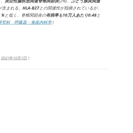
）、
炎症性腸疾患関連脊椎関節炎
(2%)、
ぶどう膜炎関連
が含まれる。
HLA-B27
との関連性が指摘されているが、
5％
と低く、脊椎関節炎の
有病率も10万人あたり0.48
と
研究科 呼吸器・免疫内科学
）
:
2021年10月1日
|