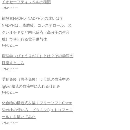
イオセーフティレベルの種類
3件のビュー
補酵素NADHとNADPHとの違いは？
NADPHは、脂肪酸、コレステロール、ヌ
クレオチドなど同化反応（高分子の生合
成）で使われる電子供与体
3件のビュー
病理学（びょうりがく）とは？その学問の
目指すところ
3件のビュー
受動免疫（母子免疫）：母親の血液中の
IgGが胎児の血液中に入れる仕組み
3件のビュー
化合物の構造式を描くフリーソフトChem
Sketchの使い方 ビタミンE(α-トコフェロ
ール）を描いてみた
2件のビュー