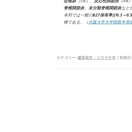
症候群
（5%）、
反応性関節炎
（4%
脊椎関節炎
、
未分類脊椎関節炎
など
本邦では一般の
B27保有率が0.3～0.
稀である。（
大阪大学大学院医学系
カテゴリー:
膠原病学・リウマチ学
| 投稿日