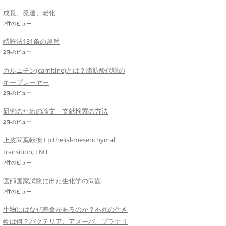
成長、発達、老化
2件のビュー
特許法181条の趣旨
2件のビュー
カルニチン(carnitine)とは？脂肪酸代謝の
キープレーヤー
2件のビュー
研究のための論文・文献検索の方法
2件のビュー
上皮間葉転換 Epithelial-mesenchymal
transition; EMT
2件のビュー
医師国家試験に出た生化学の問題
2件のビュー
生物にはなぜ寿命があるのか？不死の生き
物は何？バクテリア、アメーバ、プラナリ