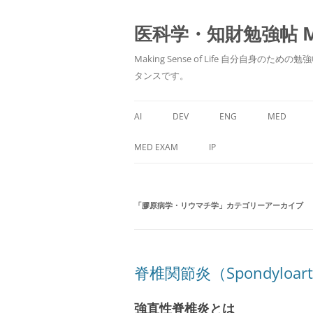
医科学・知財勉強帖 MedS
Making Sense of Life 自分
タンスです。
AI
DEV
ENG
MED
MED EXAM
IP
「
膠原病学・リウマチ学
」カテゴリーアーカイブ
脊椎関節炎（Spondyloa
強直性脊椎炎とは