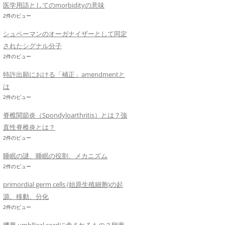
医学用語としてのmorbidityの意味
2件のビュー
シュペーマンのオーガナイザーとして同定
されたシグナル分子
2件のビュー
特許出願における「補正」amendmentと
は
2件のビュー
脊椎関節炎（Spondyloarthritis）とは？強
直性脊椎炎とは？
2件のビュー
睡眠の謎、睡眠の役割、メカニズム
2件のビュー
primordial germ cells (始原生殖細胞)の起
源、移動、分化
2件のビュー