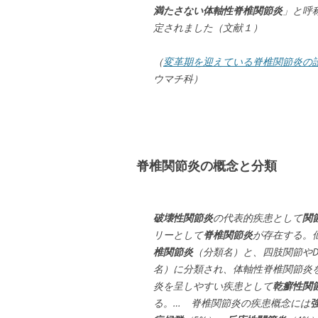
満たさない体軸性脊椎関節炎
」と呼
定されました（文献１）
（
変革期を迎えている脊椎関節炎の
ウマチ科）
脊椎関節炎の概念と分類
破壊性関節炎
の代表的疾患として
関
リーとして
脊椎関節炎
が存在する。
椎関節炎
（分類名）と、四肢関節やD
名）に分類され、体軸性脊椎関節炎
炎を呈しやすい疾患として
乾癬性関
る。… 脊椎関節炎の疾患概念には