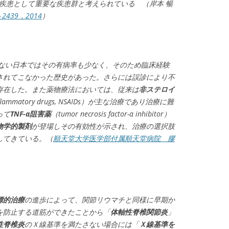
：RA）の鑑別疾患として重要な疾患群と考えられている （岸本 暢
2439，2014
）
ない日本ではその有病率も少なく、そのため臨床経験
されてこなかった歴史があった。さらには誤診により不
存在した。また薬物療法においては、従来は
非ステロイ
ti-inflammatory drugs, NSAIDs）が主な治療であり治療に難
って
TNF-α阻害薬
（tumor necrosis factor-α inhibitor）
生物学的製剤
が登場しその有効性が示され、治療の選択肢
してきている。（
順天堂大学医学部付属順天堂病院 膠
標的治療
の進歩によって、関節リウマチと同様に早期か
を防止する道筋ができたことから「
体軸性脊椎関節炎
」
性脊椎炎
のＸ線基準を満たさない場合には「
Ｘ線基準を