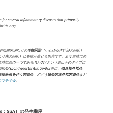
m for several inflammatory diseases that primarily
hritis.org)
や仙腸関節などの
体軸関節
（いわゆる体幹部の関節）
より先の関節）に炎症が生じる疾患です。若年男性に発
球抗原の一つであるHLA-B27という遺伝子のタイプに
節炎(
spondyloarthritis
: SpA)は更に、
強直性脊椎炎
、
性腸疾患を伴う関節炎
、
ぶどう膜炎関連脊椎関節炎
など
ウマチ学会
）
itis；SpA）の発生機序