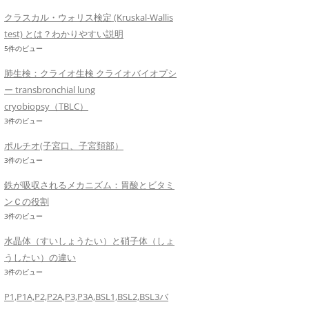
クラスカル・ウォリス検定 (Kruskal-Wallis
test) とは？わかりやすい説明
5件のビュー
肺生検：クライオ生検 クライオバイオプシ
ー transbronchial lung
cryobiopsy（TBLC）
3件のビュー
ポルチオ(子宮口、子宮頚部）
3件のビュー
鉄が吸収されるメカニズム：胃酸とビタミ
ンＣの役割
3件のビュー
水晶体（すいしょうたい）と硝子体（しょ
うしたい）の違い
3件のビュー
P1,P1A,P2,P2A,P3,P3A,BSL1,BSL2,BSL3バ