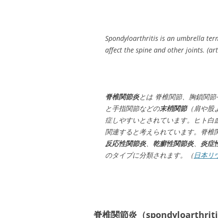
Spondyloarthritis is an umbrella ter
affect the spine and other joints. (art
脊椎関節炎
とは 脊椎関節、胸鎖関節
と手指関節などの
末梢関節
（肩や股
症しやすいとされています。ヒト白血
関連すると考えられています。脊椎関
反応性関節炎
、
乾癬性関節炎
、
炎症
のタイプに分類されます。（
日本リ
脊椎関節炎（spondyloarthr