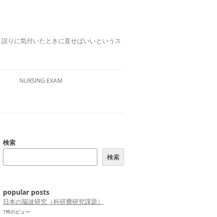
誤りは、誤りに気付いたときに直せばいいというス
NURSING EXAM
検索
検索
popular posts
日本の脳波研究（科研費研究課題）
7件のビュー