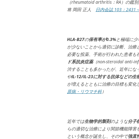
（rheumatoid arthritis
将 岡田 正人
日内会誌 103：2431～
HLA-B27
の
保有率が0.3%
と極端に少
が少ないことから適切に診断、治療
必要な投薬、手術が行われた患者も
ド系抗炎症薬
（non-steroidal an
渋することも多かったが、近年にな
や
IL-12/IL-23に対する抗体などの
が増えるとともに治療の目標も変化
原病・リウマチ科
）
近年では
生物学的製剤
のような
分子
らの適切な治療により関節機能障害
という概念が誕生し、その中で
強直