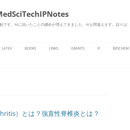
ciTechIPNotes
自身のための勉強帖です。AIに訊いたことの纏めが増えてきました。AIも間違えます。
コ
ン
LATEX
BOOKS
LINKS
GRANTS
IF
BIOCHEM
テ
ン
ツ
へ
ス
キ
ッ
プ
rthritis）とは？強直性脊椎炎とは？