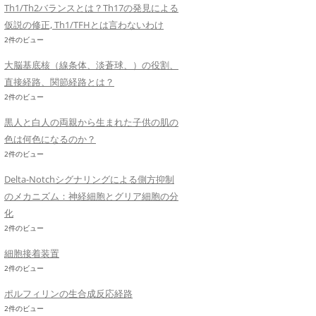
Th1/Th2バランスとは？Th17の発見による
仮説の修正, Th1/TFHとは言わないわけ
2件のビュー
大脳基底核（線条体、淡蒼球、）の役割、
直接経路、関節経路とは？
2件のビュー
黒人と白人の両親から生まれた子供の肌の
色は何色になるのか？
2件のビュー
Delta-Notchシグナリングによる側方抑制
のメカニズム：神経細胞とグリア細胞の分
化
2件のビュー
細胞接着装置
2件のビュー
ポルフィリンの生合成反応経路
2件のビュー