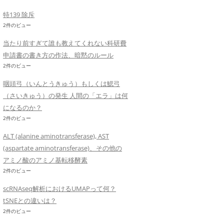
特139 除斥
2件のビュー
当たり前すぎて誰も教えてくれない科研費
申請書の書き方の作法、暗黙のルール
2件のビュー
咽頭弓（いんとうきゅう）もしくは鰓弓
（さいきゅう）の発生 人間の「エラ」は何
になるのか？
2件のビュー
ALT (alanine aminotransferase), AST
(aspartate aminotransferase)、その他の
アミノ酸のアミノ基転移酵素
2件のビュー
scRNAseq解析におけるUMAPって何？
tSNEとの違いは？
2件のビュー