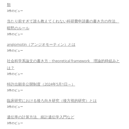
類
3件のビュー
当たり前すぎて誰も教えてくれない科研費申請書の書き方の作法、
暗黙のルール
3件のビュー
angiomotin（アンジオモーティン）とは
3件のビュー
社会科学系論文の書き方：theoretical framework 理論的枠組みと
は？
3件のビュー
特許出願非公開制度（2024年5月1日～）
3件のビュー
臨床研究における後ろ向き研究（後方視的研究）とは
3件のビュー
遺伝率の計算方法、統計遺伝学入門など
3件のビュー