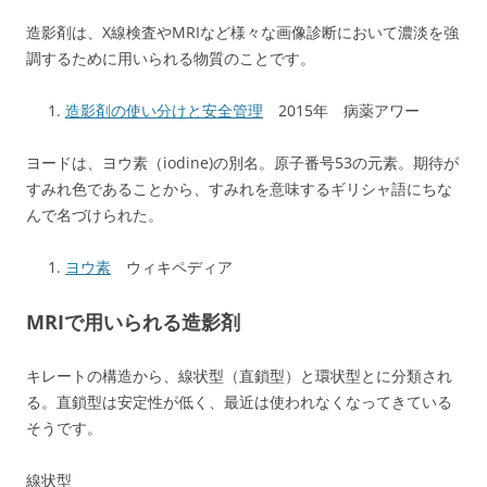
造影剤は、X線検査やMRIなど様々な画像診断において濃淡を強
調するために用いられる物質のことです。
造影剤の使い分けと安全管理
2015年 病薬アワー
ヨードは、ヨウ素（iodine)の別名。原子番号53の元素。期待が
すみれ色であることから、すみれを意味するギリシャ語にちな
んで名づけられた。
ヨウ素
ウィキペディア
MRIで用いられる造影剤
キレートの構造から、線状型（直鎖型）と環状型とに分類され
る。直鎖型は安定性が低く、最近は使われなくなってきている
そうです。
線状型