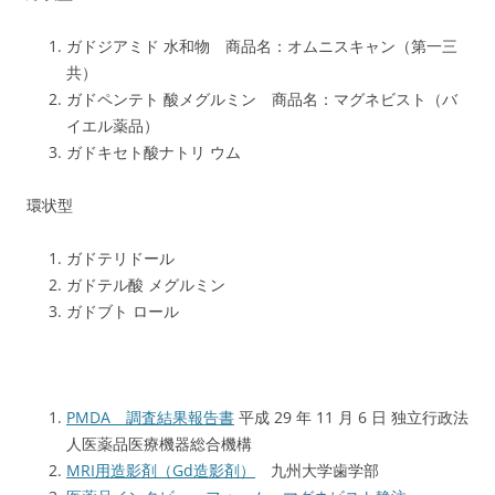
ガドジアミド 水和物 商品名：オムニスキャン（第一三
共）
ガドペンテト 酸メグルミン 商品名：マグネビスト（バ
イエル薬品）
ガドキセト酸ナトリ ウム
環状型
ガドテリドール
ガドテル酸 メグルミン
ガドブト ロール
PMDA 調査結果報告書
平成 29 年 11 月 6 日 独立行政法
人医薬品医療機器総合機構
MRI用造影剤（Gd造影剤）
九州大学歯学部