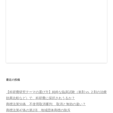
最近の投稿
【科研費研究テーマの選び方】純粋な臨床試験（単剤 vs. ２剤の治療
効果比較など）で、科研費に採択されうるか？
商標法第50条 不使用取消審判: 取消と無効の違い？
商標法第47条の第2項 地域団体商標の除斥