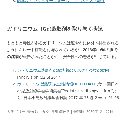
医薬品インタビューフォーム マグネビスト静注
ガドリニウム（Gd)造影剤を取り巻く状況
もともと毒性があるガドリニウムは速やかに体外へ排出される
ようにキレート構造を付与されているが、
2013年にGdの脳で
の沈着
が報告されたことから、安全性への懸念が生じている。
ガドリニウム造影剤の脳沈着のリスクと今後の動向
Innervision (32 6) 2017
ガドリニウム造影剤安全性情報UP TO DATE
第53 回日本
小児放射線学会学術集会“Pediatric radiology is fun!”よ
り 日本小児放射線学会雑誌 2017 年 33 巻 2 号 p. 91-96
カテゴリー:
未分類
| タグ:
放射線医学
| 投稿日:
2020年12月22日
|