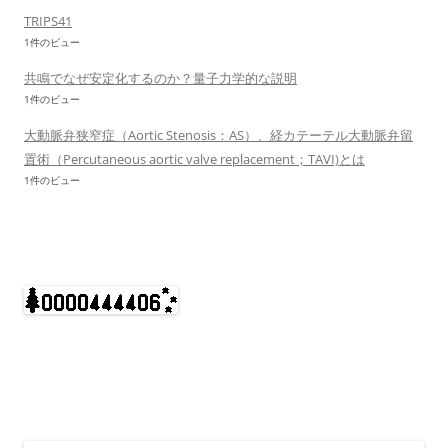
TRIPS41
1件のビュー
共鳴でなぜ安定化するのか？量子力学的な説明
1件のビュー
大動脈弁狭窄症（Aortic Stenosis：AS）、経カテーテル大動脈弁留
置術（Percutaneous aortic valve replacement；TAVI)とは
1件のビュー