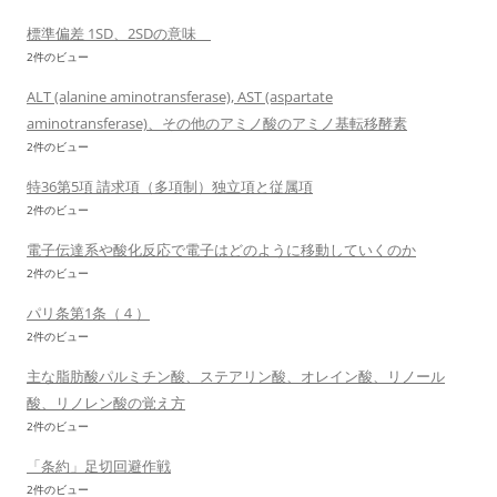
標準偏差 1SD、2SDの意味
2件のビュー
ALT (alanine aminotransferase), AST (aspartate
aminotransferase)、その他のアミノ酸のアミノ基転移酵素
2件のビュー
特36第5項 請求項（多項制）独立項と従属項
2件のビュー
電子伝達系や酸化反応で電子はどのように移動していくのか
2件のビュー
パリ条第1条（４）
2件のビュー
主な脂肪酸パルミチン酸、ステアリン酸、オレイン酸、リノール
酸、リノレン酸の覚え方
2件のビュー
「条約」足切回避作戦
2件のビュー