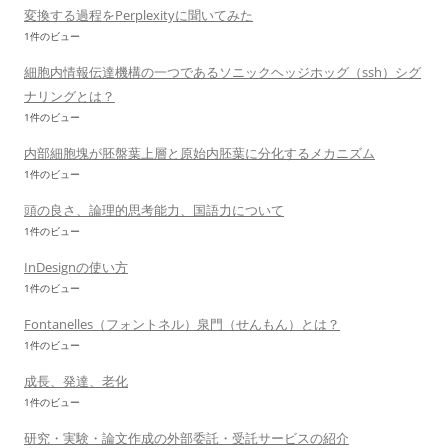
変換する過程をPerplexityに聞いてみた
1件のビュー
細胞内情報伝達機構の一つであるソニックヘッジホッグ（ssh）シグ
ナリングとは？
1件のビュー
内部細胞塊が胚盤葉上層と原始内胚葉に分化するメカニズム
1件のビュー
頭の良さ、論理的思考能力、国語力について
1件のビュー
InDesignの使い方
1件のビュー
Fontanelles（フォントネル）泉門（せんもん）とは？
1件のビュー
成長、発達、老化
1件のビュー
研究・実験・論文作成の外部委託・受託サービスの紹介