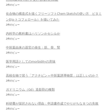
2件のビュー
化合物の構造式を描くフリーソフトChem Sketchの使い方 ビタミ
ンE(α-トコフェロール）を描いてみた
2件のビュー
内科学の教科書はハリソンかセシルか
2件のビュー
中胚葉由来の器官の発生：筋、骨、腎
2件のビュー
医学用語としてのmorbidityの意味
2件のビュー
高校生物で習う「アクチビン＝中胚葉誘導物質」は正しいのか？
2件のビュー
ガドリニウム（Gd）造影剤の種類
2件のビュー
科研費が採択されない理由：申請書作成でやりがちな８つの失敗
2件のビュー