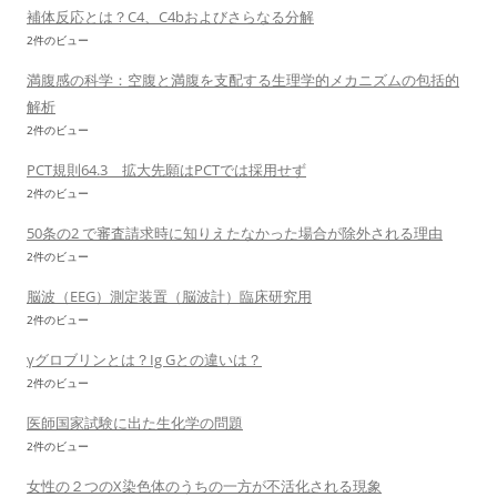
補体反応とは？C4、C4bおよびさらなる分解
2件のビュー
満腹感の科学：空腹と満腹を支配する生理学的メカニズムの包括的
解析
2件のビュー
PCT規則64.3 拡大先願はPCTでは採用せず
2件のビュー
50条の2 で審査請求時に知りえたなかった場合が除外される理由
2件のビュー
脳波（EEG）測定装置（脳波計）臨床研究用
2件のビュー
γグロブリンとは？Ig Gとの違いは？
2件のビュー
医師国家試験に出た生化学の問題
2件のビュー
女性の２つのX染色体のうちの一方が不活化される現象