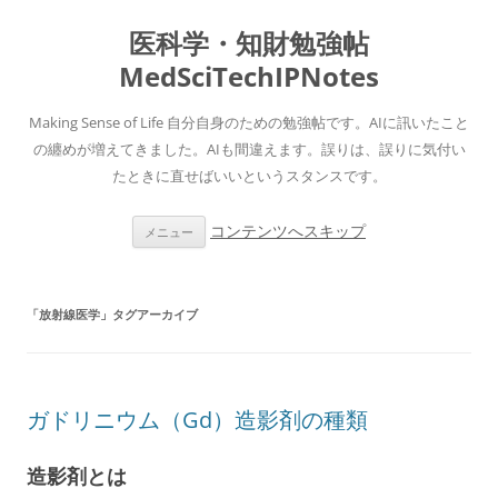
医科学・知財勉強帖
MedSciTechIPNotes
Making Sense of Life 自分自身のための勉強帖です。AIに訊いたこと
の纏めが増えてきました。AIも間違えます。誤りは、誤りに気付い
たときに直せばいいというスタンスです。
コンテンツへスキップ
メニュー
「
放射線医学
」タグアーカイブ
ガドリニウム（Gd）造影剤の種類
造影剤とは