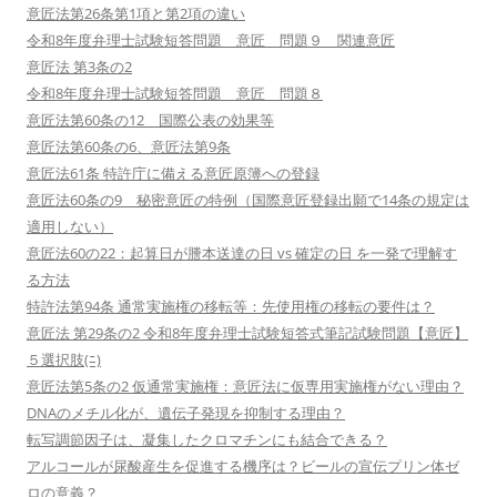
意匠法第26条第1項と第2項の違い
令和8年度弁理士試験短答問題 意匠 問題９ 関連意匠
意匠法 第3条の2
令和8年度弁理士試験短答問題 意匠 問題８
意匠法第60条の12 国際公表の効果等
意匠法第60条の6、意匠法第9条
意匠法61条 特許庁に備える意匠原簿への登録
意匠法60条の9 秘密意匠の特例（国際意匠登録出願で14条の規定は
適用しない）
意匠法60の22：起算日が謄本送達の日 vs 確定の日 を一発で理解す
る方法
特許法第94条 通常実施権の移転等：先使用権の移転の要件は？
意匠法 第29条の2 令和8年度弁理士試験短答式筆記試験問題【意匠】
５選択肢(ﾆ)
意匠法第5条の2 仮通常実施権：意匠法に仮専用実施権がない理由？
DNAのメチル化が、遺伝子発現を抑制する理由？
転写調節因子は、凝集したクロマチンにも結合できる？
アルコールが尿酸産生を促進する機序は？ビールの宣伝プリン体ゼ
ロの意義？