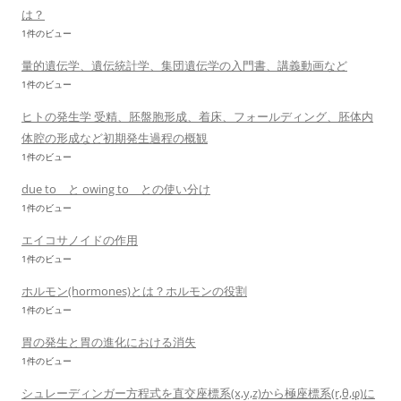
は？
1件のビュー
量的遺伝学、遺伝統計学、集団遺伝学の入門書、講義動画など
1件のビュー
ヒトの発生学 受精、胚盤胞形成、着床、フォールディング、胚体内
体腔の形成など初期発生過程の概観
1件のビュー
due to と owing to との使い分け
1件のビュー
エイコサノイドの作用
1件のビュー
ホルモン(hormones)とは？ホルモンの役割
1件のビュー
胃の発生と胃の進化における消失
1件のビュー
シュレーディンガー方程式を直交座標系(x,y,z)から極座標系(r,θ,φ)に