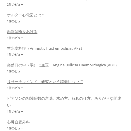
2件のビュー
ホルター心電図とは？
1件のビュー
鑑別診断をあげる
1件のビュー
羊水塞栓症（Amniotic fluid embolism; AFE）
1件のビュー
突然口の中（喉）に血豆 Angina Bullosa Haemorrhagica (ABH)
1件のビュー
リサーチマインド 研究という職業について
1件のビュー
ピアソンの相関係数の意味、求め方、解釈の仕方、ありがちな間違
い
1件のビュー
心臓血管外科
1件のビュー