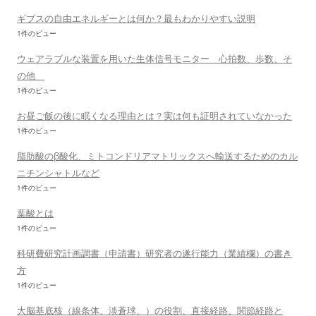
ギブスの自由エネルギーとは何か？最もわかりやすい説明
1件のビュー
ウェアラブルな装置を用いた生体信号モニター 心拍数、歩数、そ
の他
1件のビュー
お昼ご飯の後に眠くなる理由とは？実は何も証明されていなかった
1件のビュー
脂肪酸のβ酸化、ミトコンドリアマトリックスへ輸送するためのカル
ニチンシャトルなど
1件のビュー
葉酸とは
1件のビュー
科研費研究計画調書（申請書）研究者の遂行能力（業績欄）の書き
方
1件のビュー
大脳基底核（線条体、淡蒼球、）の役割、直接経路、関節経路と