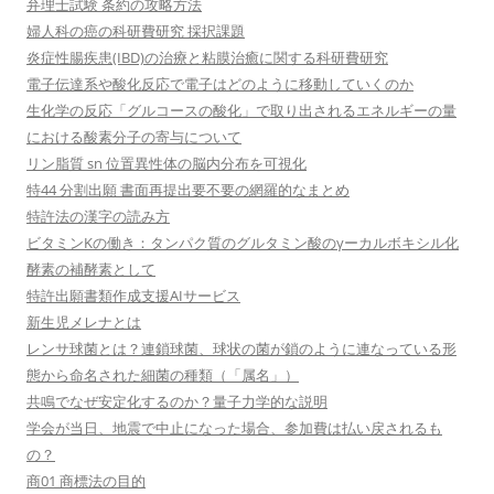
弁理士試験 条約の攻略方法
婦人科の癌の科研費研究 採択課題
炎症性腸疾患(IBD)の治療と粘膜治癒に関する科研費研究
電子伝達系や酸化反応で電子はどのように移動していくのか
生化学の反応「グルコースの酸化」で取り出されるエネルギーの量
における酸素分子の寄与について
リン脂質 sn 位置異性体の脳内分布を可視化
特44 分割出願 書面再提出要不要の網羅的なまとめ
特許法の漢字の読み方
ビタミンKの働き：タンパク質のグルタミン酸のγーカルボキシル化
酵素の補酵素として
特許出願書類作成支援AIサービス
新生児メレナとは
レンサ球菌とは？連鎖球菌、球状の菌が鎖のように連なっている形
態から命名された細菌の種類（「属名」）
共鳴でなぜ安定化するのか？量子力学的な説明
学会が当日、地震で中止になった場合、参加費は払い戻されるも
の？
商01 商標法の目的