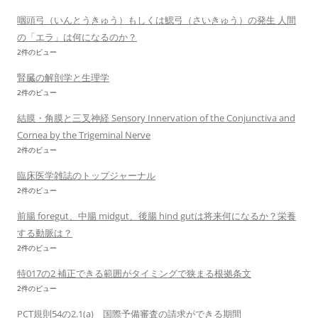
咽頭弓（いんとうきゅう）もしくは鰓弓（さいきゅう）の発生 人間
の「エラ」は何になるのか？
2件のビュー
腎臓の解剖学と生理学
2件のビュー
結膜・角膜と三叉神経 Sensory Innervation of the Conjunctiva and
Cornea by the Trigeminal Nerve
2件のビュー
臨床医学雑誌のトップジャーナル
2件のビュー
前腸 foregut、中腸 midgut、後腸 hind gutは将来何になるか？栄養
する動脈は？
2件のビュー
特017の2 補正できる範囲がタイミングで狭まる根拠条文
2件のビュー
PCT規則54の2.1(a) 国際予備審査の請求ができる期間