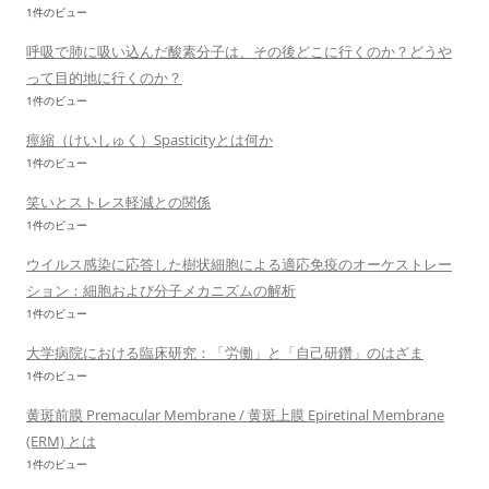
1件のビュー
呼吸で肺に吸い込んだ酸素分子は、その後どこに行くのか？どうや
って目的地に行くのか？
1件のビュー
痙縮（けいしゅく）Spasticityとは何か
1件のビュー
笑いとストレス軽減との関係
1件のビュー
ウイルス感染に応答した樹状細胞による適応免疫のオーケストレー
ション：細胞および分子メカニズムの解析
1件のビュー
大学病院における臨床研究：「労働」と「自己研鑽」のはざま
1件のビュー
黄斑前膜 Premacular Membrane / 黄斑上膜 Epiretinal Membrane
(ERM) とは
1件のビュー