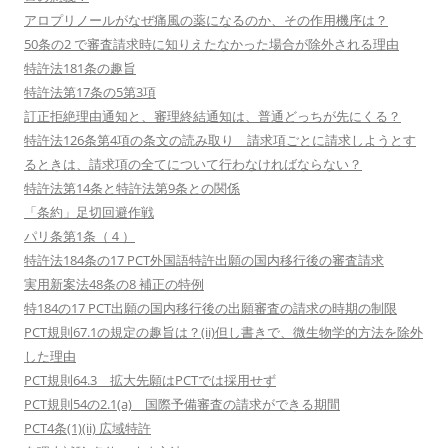
アロプリノールがなぜ痛風の薬になるのか、その作用機序は？
50条の2 で審査請求時に知りえたなかった場合が除外される理由
特許法181条の趣旨
特許法第17条の5第3項
訂正拒絶理由通知と、審理終結通知は、普通どっちが先にくる？
特許法126条第4項の条文の読み取り 請求項ごとに請求しようとす
るときは、請求項の全てについて行わなければならない？
特許法第14条と特許法第9条との関係
「条約」足切回避作戦
パリ条第1条（４）
特許法184条の17 PCT外国語特許出願の国内移行後の審査請求
実用新案法48条の8 補正の特例
特184の17 PCT出願の国内移行後の出願審査の請求の時期の制限
PCT規則67.1の規定の趣旨は？(ii)但し書きで、微生物学的方法を除外
した理由
PCT規則64.3 拡大先願はPCTでは採用せず
PCT規則54の2.1(a) 国際予備審査の請求ができる期間
PCT4条(1)(ii) 広域特許