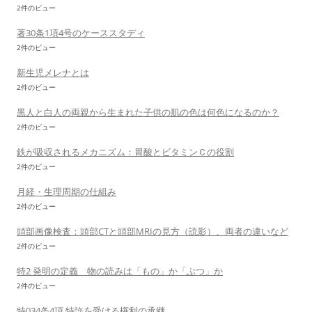
2件のビュー
著30条1項4号のケーススタディ
2件のビュー
新生児メレナとは
2件のビュー
黒人と白人の両親から生まれた子供の肌の色は何色になるのか？
2件のビュー
鉄が吸収されるメカニズム：胃酸とビタミンＣの役割
2件のビュー
月経・生理周期の仕組み
2件のビュー
頭部画像検査：頭部CTと頭部MRIの見方（読影）、両者の違いなど
2件のビュー
特2 発明の定義 物の読みは「もの」か「ぶつ」か
2件のビュー
特034条4項 特許を受ける権利の承継