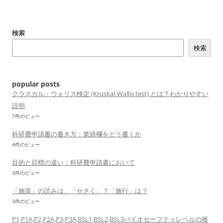
検索
検索
popular posts
クラスカル・ウォリス検定 (Kruskal-Wallis test) とは？わかりやすい
説明
7件のビュー
科研費申請書の書き方：業績欄をどう書くか
4件のビュー
目的と目標の違い：科研費申請書において
3件のビュー
「施策」の読みは、「せさく」？「施行」は？
3件のビュー
P1,P1A,P2,P2A,P3,P3A,BSL1,BSL2,BSL3バイオセーフティレベルの種