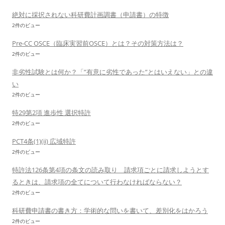
絶対に採択されない科研費計画調書（申請書）の特徴
2件のビュー
Pre-CC OSCE（臨床実習前OSCE）とは？その対策方法は？
2件のビュー
非劣性試験とは何か？「”有意に劣性であった”とはいえない」との違
い
2件のビュー
特29第2項 進歩性 選択特許
2件のビュー
PCT4条(1)(ii) 広域特許
2件のビュー
特許法126条第4項の条文の読み取り 請求項ごとに請求しようとす
るときは、請求項の全てについて行わなければならない？
2件のビュー
科研費申請書の書き方：学術的な問いを書いて、差別化をはかろう
2件のビュー