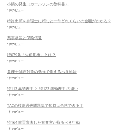
小腸の発生（カールソンの教科書）
1件のビュー
特許出願を弁理士に頼むと一件どれくらいの金額がかかる？
1件のビュー
薬事承認と保険償還
1件のビュー
特079条「先使用権」とは？
1件のビュー
弁理士試験対策の勉強で覚えるべき民法
1件のビュー
特113 異議理由 と 特123 無効理由 の違い
1件のビュー
TACの枝別過去問題集で短答は合格できる？
1件のビュー
特164 前置審査した審査官が取るべき行動
1件のビュー