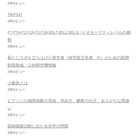
2件のビュー
TRIPS41
2件のビュー
P1,P1A,P2,P2A,P3,P3A,BSL1,BSL2,BSL3バイオセーフティレベルの種
類
2件のビュー
新たにラボを立ち上げた研究者（研究室主宰者、PI）のための民間
財団助成・公的研究費情報
2件のビュー
上級医とは
2件のビュー
ピアソンの相関係数の意味、求め方、解釈の仕方、ありがちな間違
い
2件のビュー
医師国家試験に出た生化学の問題
2件のビュー