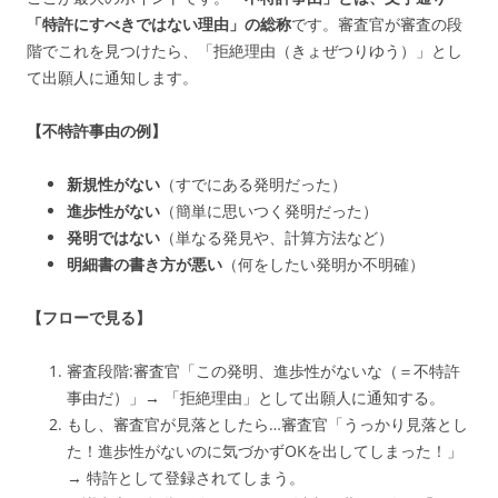
「特許にすべきではない理由」の総称
です。
審査官が審査の段
階で
これを見つけたら、「拒絶理由（きょぜつりゆう）」とし
て出願人に通知します。
【不特許事由の例】
新規性がない
（すでにある発明だった）
進歩性がない
（簡単に思いつく発明だった）
発明ではない
（単なる発見や、計算方法など）
明細書の書き方が悪い
（何をしたい発明か不明確）
【フローで見る】
審査段階:審査官「この発明、進歩性がないな（＝不特許
事由だ）」→ 「拒絶理由」として出願人に通知する。
もし、審査官が見落としたら…審査官「うっかり見落とし
た！進歩性がないのに気づかずOKを出してしまった！」
→ 特許として登録されてしまう。