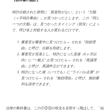
特許出願された発明に「新規性がない」という『欠陥
（＝不特許事由）』が見つかったとします。この『同じ
一つの欠陥』は、見つかったタイミング（状況）によっ
て、呼び名と対処する人が変わるだけです。
審査官が審査中に見つけたら→ それを『拒絶理
由』と呼び、出願を拒絶します。
審査官が見落とし、特許になった直後（6ヶ月以
内）に “一般人” が見つけたら→ それを『異議理
由』と呼び、異議申立ができます。
特許になった後（いつでも）に “ライバル企業” が
見つけたら→ それを『無効理由』と呼び、無効審
判を請求できます。
法律の教科書は、この①②③の状況を全部すっ飛ばして、「結