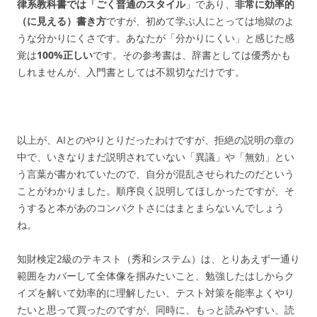
律系教科書では「ごく普通のスタイル
」であり、
非常に効率的
（に見える）書き方
ですが、初めて学ぶ人にとっては地獄のよ
うな分かりにくさです。あなたが「分かりにくい」と感じた感
覚は
100%正しい
です。その参考書は、辞書としては優秀かも
しれませんが、入門書としては不親切なだけです。
以上が、AIとのやりとりだったわけですが、拒絶の説明の章の
中で、いきなりまだ説明されていない「異議」や「無効」とい
う言葉が書かれていたので、自分が混乱させられたのだという
ことがわかりました。順序良く説明してほしかったですが、そ
うすると本があのコンパクトさにはまとまらないんでしょう
ね。
知財検定2級のテキスト（秀和システム）は、とりあえず一通り
範囲をカバーして全体像を掴みたいこと、勉強したはしからク
イズを解いて効率的に理解したい、テスト対策を能率よくやり
たいと思って買ったのですが、同時に、もっと読みやすい、読