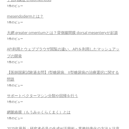
1件のビュー
mesendodermとは？
1件のビュー
大網 greater omentumとは？背側腸間膜 dorsal mesenteryが起源
1件のビュー
API利用とウェブブラウザ閲覧の違い、APIを利用したマッシュアッ
プの開発
1件のビュー
【医師国家試験過去問】I型糖尿病、II型糖尿病の治療選択に関する
問題
1件のビュー
サポートベクターマシン分類や回帰を行う
1件のビュー
網脈絡膜（もうみゃくらくまく）とは
1件のビュー
2025年最新：研究者必見の生成AI活用術 – 業務効率化の方法と注意