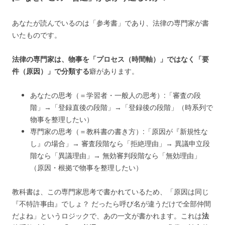
あなたが読んでいるのは「参考書」であり、法律の専門家が書
いたものです。
法律の専門家は、物事を「プロセス（時間軸）」ではなく「要
件（原因）」で分類する
癖があります。
あなたの思考（＝学習者・一般人の思考）:「審査の段
階」→「登録直後の段階」→「登録後の段階」（時系列で
物事を整理したい）
専門家の思考（＝教科書の書き方）:「原因が『新規性な
し』の場合」→ 審査段階なら「拒絶理由」→ 異議申立段
階なら「異議理由」→ 無効審判段階なら「無効理由」
（原因・根拠で物事を整理したい）
教科書は、この専門家思考で書かれているため、「原因は同じ
『不特許事由』でしょ？ だったら呼び名が違うだけで全部仲間
だよね」というロジックで、あの一文が書かれます。これは
法