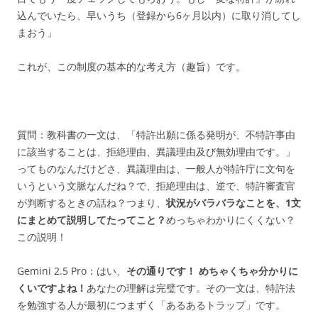
込んでいたら、早いうち（登録から6ヶ月以内）に取り消してし
まおう」
これが、この制度の基本的な考え方（趣旨）です。
質問：
教科書の一文は、「特許出願に係る発明が、不特許事由
に該当することは、拒絶理由、異議理由及び無効理由です。」
ってものなんだけどさ、異議理由は、一般人が特許庁に文句を
いうという文脈なんだね？で、拒絶理由は、逆で、特許審査官
が判断するときの話ね？つまり、
状況がバラバラなことを、1文
にまとめて説明してたってこと？
めっちゃわかりにくくない？
この説明！
Gemini 2.5 Pro：
はい、
その通りです！ めちゃくちゃ分かりに
くいですよね！
あなたの理解は完璧です。
その一文は、特許法
を勉強する人が最初につまずく「あるあるトラップ」です。