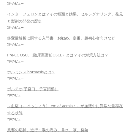
2件のビュー
インターフェロンとは？その種類と効果、セルシグナリング、発見
と製剤の開発の歴史
2件のビュー
多変量解析に関する入門書 お勧め、定番、超初心者向けなど
2件のビュー
Pre-CC OSCE（臨床実習前OSCE）とは？その対策方法は？
2件のビュー
ホルミシス hormesisとは？
2件のビュー
ポルチオ(子宮口、子宮頚部）
2件のビュー
～血症（～けっしょう）-emia/-aemia：～が血液中に異常な量存在
する状態
2件のビュー
風邪の症状、進行：喉の痛み、鼻水、咳、発熱