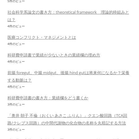
5件のビュー
社会科学系論文の書き方：theoretical framework 理論的枠組みと
は？
4件のビュー
医療コンフリクト・マネジメントとは
4件のビュー
科研費申請書で業績が少ないときの業績欄の埋め方
4件のビュー
前腸 foregut、中腸 midgut、後腸 hind gutは将来何になるか？栄養
する動脈は？
4件のビュー
科研費申請書の書き方：業績欄をどう書くか
3件のビュー
「奥井 朝子 不倫（おくい あさこ ふりん）」クエン酸回路（TCA回
路/クレブス回路）の中間代謝物の化合物の名称を丸暗記する方法
3件のビュー