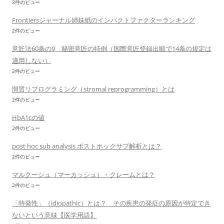
2件のビュー
Frontiersジャーナル姉妹紙のインパクトファクターランキング
2件のビュー
意匠法60条の9 秘密意匠の特例（国際意匠登録出願で14条の規定は
適用しない）
2件のビュー
間質リプログラミング（stromal reprogramming）とは
2件のビュー
HbA1cの値
2件のビュー
post hoc sub analysis ポストホックサブ解析とは？
2件のビュー
マルクーシュ（マーカッシュ）・クレームとは？
2件のビュー
「特発性」（idiopathic）とは？ その疾患の発症の原因が特定でき
ないという意味【医学用語】