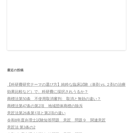
最近の投稿
【科研費研究テーマの選び方】純粋な臨床試験（単剤 vs. ２剤の治療
効果比較など）で、科研費に採択されうるか？
商標法第50条 不使用取消審判: 取消と無効の違い？
商標法第47条の第2項 地域団体商標の除斥
意匠法第26条第1項と第2項の違い
令和8年度弁理士試験短答問題 意匠 問題９ 関連意匠
意匠法 第3条の2