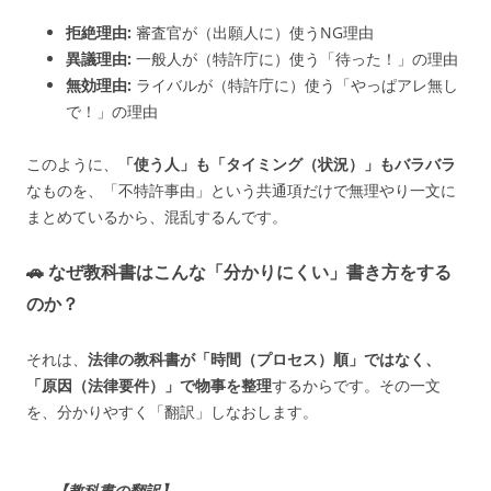
拒絶理由:
審査官が（出願人に）使うNG理由
異議理由:
一般人が（特許庁に）使う「待った！」の理由
無効理由:
ライバルが（特許庁に）使う「やっぱアレ無し
で！」の理由
このように、
「使う人」も「タイミング（状況）」もバラバラ
なものを、「不特許事由」という共通項だけで無理やり一文に
まとめているから、混乱するんです。
🚗 なぜ教科書はこんな「分かりにくい」書き方をする
のか？
それは、
法律の教科書が「時間（プロセス）順」ではなく、
「原因（法律要件）」で物事を整理
するからです。その一文
を、分かりやすく「翻訳」しなおします。
【教科書の翻訳】