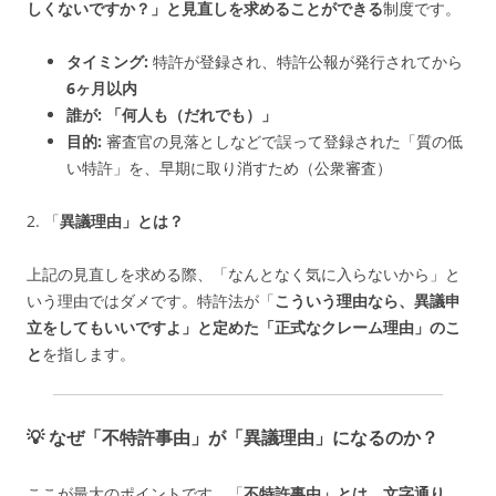
しくないですか？」と見直しを求めることができる
制度です。
タイミング:
特許が登録され、特許公報が発行されてから
6ヶ月以内
誰が:
「何人も（だれでも）」
目的:
審査官の見落としなどで誤って登録された「質の低
い特許」を、早期に取り消すため（公衆審査）
2. 「
異議理由」とは？
上記の見直しを求める際、「なんとなく気に入らないから」と
いう理由ではダメです。特許法が「
こういう理由なら、異議申
立をしてもいいですよ」と定めた「正式なクレーム理由」のこ
と
を指します。
💡 なぜ「不特許事由」が「異議理由」になるのか？
ここが最大のポイントです。「
不特許事由」とは、文字通り