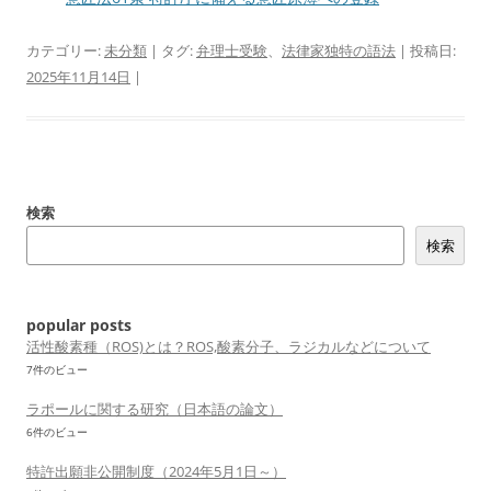
カテゴリー:
未分類
| タグ:
弁理士受験
、
法律家独特の語法
| 投稿日:
2025年11月14日
|
検索
検索
popular posts
活性酸素種（ROS)とは？ROS,酸素分子、ラジカルなどについて
7件のビュー
ラポールに関する研究（日本語の論文）
6件のビュー
特許出願非公開制度（2024年5月1日～）