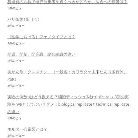
科研費の応募で研究分担者を置くべきかどうか、採否への影響は？
3件のビュー
パリ条第1条（４）
3件のビュー
（医学における）フェノタイプとは？
3件のビュー
間質、間葉、間充織、結合組織の違い
3件のビュー
抗がん剤「クレスチン」（一般名：カワラタケ由来たん白多糖体、
PSK）
3件のビュー
実験の例数nはどう数える？細胞ディッシュ3枚(triplicate)ｘ3回の実
験をn=9としてよい？ダメ！biological replicateとtechnical replicate
の違い
3件のビュー
ホルター心電図とは？
2件のビュー