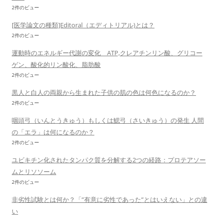
2件のビュー
[医学論文の種類]Editoral（エディトリアル)とは？
2件のビュー
運動時のエネルギー代謝の変化 ATP,クレアチンリン酸、グリコー
ゲン、酸化的リン酸化、脂肪酸
2件のビュー
黒人と白人の両親から生まれた子供の肌の色は何色になるのか？
2件のビュー
咽頭弓（いんとうきゅう）もしくは鰓弓（さいきゅう）の発生 人間
の「エラ」は何になるのか？
2件のビュー
ユビキチン化されたタンパク質を分解する2つの経路：プロテアソー
ムとリソソーム
2件のビュー
非劣性試験とは何か？「”有意に劣性であった”とはいえない」との違
い