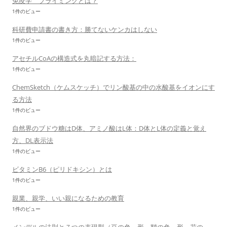
免疫学 プライミングとは？
1件のビュー
科研費申請書の書き方：勝てないケンカはしない
1件のビュー
アセチルCoAの構造式を丸暗記する方法：
1件のビュー
ChemSketch（ケムスケッチ）でリン酸基の中の水酸基をイオンにす
る方法
1件のビュー
自然界のブドウ糖はD体、アミノ酸はL体：D体とL体の定義と覚え
方、DL表示法
1件のビュー
ビタミンB6（ピリドキシン）とは
1件のビュー
親業、親学、いい親になるための教育
1件のビュー