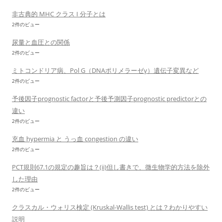
非古典的 MHC クラス I 分子とは
2件のビュー
尿量と血圧との関係
2件のビュー
ミトコンドリア病、Pol G（DNAポリメラーゼγ）遺伝子変異など
2件のビュー
予後因子prognostic factorと予後予測因子prognostic predictorとの
違い
2件のビュー
充血 hypermia と うっ血 congestion の違い
2件のビュー
PCT規則67.1の規定の趣旨は？(ii)但し書きで、微生物学的方法を除外
した理由
2件のビュー
クラスカル・ウォリス検定 (Kruskal-Wallis test) とは？わかりやすい
説明