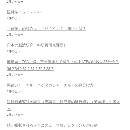
2件のビュー
医科学ニュース2025
2件のビュー
「施策」の読みは、「せさく」？「施行」は？
2件のビュー
日本の脳波研究（科研費研究課題）
2件のビュー
解糖系、TCA回路、電子伝達系で産生されるATPの総数は38分子？
36？34？32？31？30？28？
2件のビュー
悪徳ジャーナル（ハゲタカジャーナル）の見分け方
2件のビュー
科研費研究計画調書（申請書）研究者の遂行能力（業績欄）の書き
方
2件のビュー
鉄が吸収されるメカニズム：胃酸とビタミンＣの役割