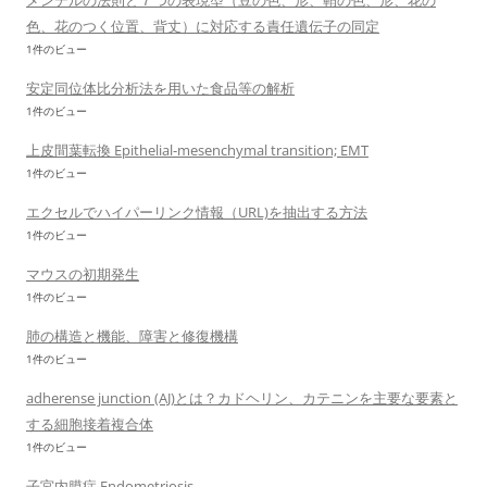
メンデルの法則と７つの表現型（豆の色、形、鞘の色、形、花の
色、花のつく位置、背丈）に対応する責任遺伝子の同定
1件のビュー
安定同位体比分析法を用いた食品等の解析
1件のビュー
上皮間葉転換 Epithelial-mesenchymal transition; EMT
1件のビュー
エクセルでハイパーリンク情報（URL)を抽出する方法
1件のビュー
マウスの初期発生
1件のビュー
肺の構造と機能、障害と修復機構
1件のビュー
adherense junction (AJ)とは？カドヘリン、カテニンを主要な要素と
する細胞接着複合体
1件のビュー
子宮内膜症 Endometriosis