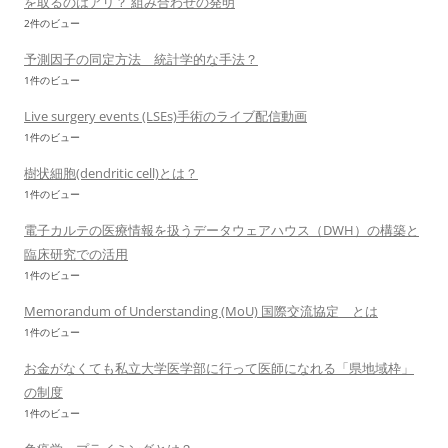
を取るのはアリ？ 組み合わせの発明
2件のビュー
予測因子の同定方法 統計学的な手法？
1件のビュー
Live surgery events (LSEs)手術のライブ配信動画
1件のビュー
樹状細胞(dendritic cell)とは？
1件のビュー
電子カルテの医療情報を扱うデータウェアハウス（DWH）の構築と
臨床研究での活用
1件のビュー
Memorandum of Understanding (MoU) 国際交流協定 とは
1件のビュー
お金がなくても私立大学医学部に行って医師になれる「県地域枠」
の制度
1件のビュー