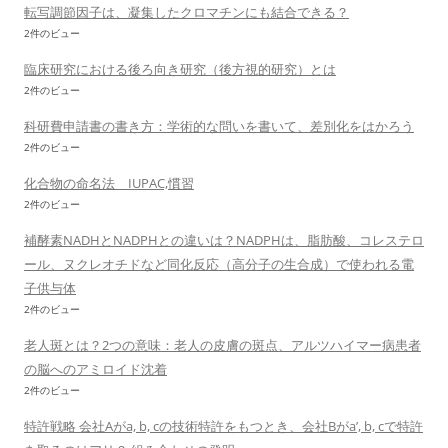
転写調節因子は、凝集したクロマチンにも結合できる？
2件のビュー
臨床研究における後ろ向き研究（後方視的研究）とは
2件のビュー
科研費申請書の書き方：学術的な問いを書いて、差別化をはかろう
2件のビュー
化合物の命名法 IUPAC,慣習
2件のビュー
補酵素NADHとNADPHとの違いは？NADPHは、脂肪酸、コレステロ
ール、ヌクレオチドなど同化反応（高分子の生合成）で使われる電
子供与体
2件のビュー
老人斑とは？2つの意味：老人の皮膚の斑点、アルツハイマー病患者
の脳へのアミロイド沈着
2件のビュー
特許戦略 会社Aがa, b, cの技術特許をもつとき、会社Bがa’, b, cで特許