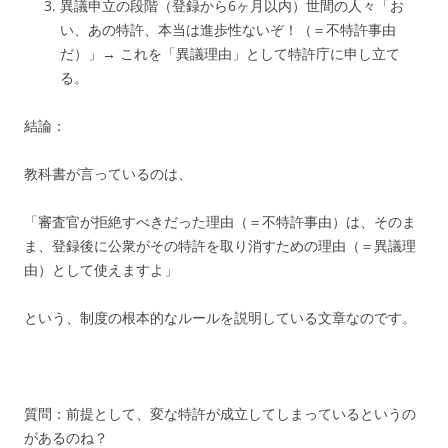
異議申立の段階（登録から6ヶ月以内）世間の人々「お
い、あの特許、本当は進歩性ないぞ！（＝不特許事由
だ）」→ これを「異議理由」として特許庁に申し立て
る。
結論：
教科書が言っているのは、
「審査官が拒絶すべきだった理由（＝不特許事由）は、そのま
ま、登録後に公衆がその特許を取り消すための理由（＝異議理
由）として使えますよ」
という、制度の根本的なルールを説明している文章なのです。
質問：
前提として、変な特許が成立してしまっているというの
があるのね？