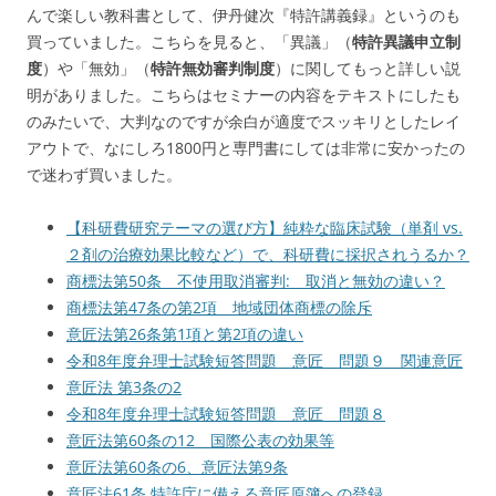
んで楽しい教科書として、伊丹健次『特許講義録』というのも
買っていました。こちらを見ると、「異議」（
特許異議申立制
度
）や「無効」（
特許無効審判制度
）に関してもっと詳しい説
明がありました。こちらはセミナーの内容をテキストにしたも
のみたいで、大判なのですが余白が適度でスッキリとしたレイ
アウトで、なにしろ1800円と専門書にしては非常に安かったの
で迷わず買いました。
【科研費研究テーマの選び方】純粋な臨床試験（単剤 vs.
２剤の治療効果比較など）で、科研費に採択されうるか？
商標法第50条 不使用取消審判: 取消と無効の違い？
商標法第47条の第2項 地域団体商標の除斥
意匠法第26条第1項と第2項の違い
令和8年度弁理士試験短答問題 意匠 問題９ 関連意匠
意匠法 第3条の2
令和8年度弁理士試験短答問題 意匠 問題８
意匠法第60条の12 国際公表の効果等
意匠法第60条の6、意匠法第9条
意匠法61条 特許庁に備える意匠原簿への登録