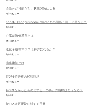
全微分が可能だと、状態関数になる
1件のビュー
nodalとXenopus nodal-relatedとの関係：同一？異なる？
1件のビュー
心臓刺激伝導系とは
1件のビュー
遺伝子破壊マウスは特許になるか？
1件のビュー
薬事承認とは
1件のビュー
特074 特許権の移転請求
1件のビュー
特039 なかったものとする のあとの出願はどうなる？
1件のビュー
特172 詐害審決に対する再審