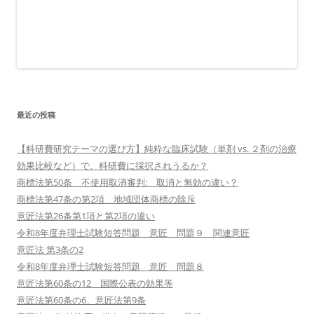
最近の投稿
【科研費研究テーマの選び方】純粋な臨床試験（単剤 vs. ２剤の治療
効果比較など）で、科研費に採択されうるか？
商標法第50条 不使用取消審判: 取消と無効の違い？
商標法第47条の第2項 地域団体商標の除斥
意匠法第26条第1項と第2項の違い
令和8年度弁理士試験短答問題 意匠 問題９ 関連意匠
意匠法 第3条の2
令和8年度弁理士試験短答問題 意匠 問題８
意匠法第60条の12 国際公表の効果等
意匠法第60条の6、意匠法第9条