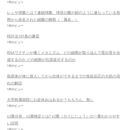
1件のビュー
レンサ球菌とは？連鎖球菌、球状の菌が鎖のように連なっている形
態から命名された細菌の種類（「属名」）
1件のビュー
特許法181条の趣旨
1件のビュー
RNAワクチンが働くメカニズム どの細胞が取り込んで蛋白質を合
成するのか どの細胞が抗原提示するのか
1件のビュー
病原体が体に侵入してから抗体ができるまでの免疫反応の大筋の流
れの解説
1件のビュー
大学附属病院にお盆休みはあるか？もちろん、無し
1件のビュー
χ2乗分布、χ2乗検定とは? χ2乗（カイにじょう）の一番わかりやす
い説明
1件のビュー