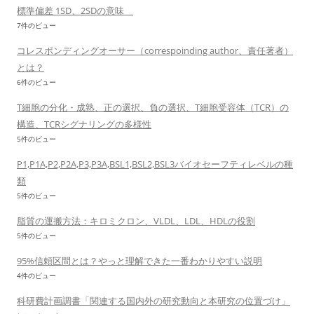
標準偏差 1SD、2SDの意味
7件のビュー
コレスポンディングオーサー（correspoinding author、責任著者）
とは？
6件のビュー
T細胞の分化・成熟、正の選択、負の選択、T細胞受容体（TCR）の
構造、TCRシグナリングの多様性
5件のビュー
P1,P1A,P2,P2A,P3,P3A,BSL1,BSL2,BSL3バイオセーフティレベルの種
類
5件のビュー
脂質の運搬方法：キロミクロン、VLDL、LDL、HDLの役割
5件のビュー
95%信頼区間とは？やっと理解できた一番わかりやすい説明
4件のビュー
科研費計画調書「関連する国内外の研究動向と本研究の位置づけ」