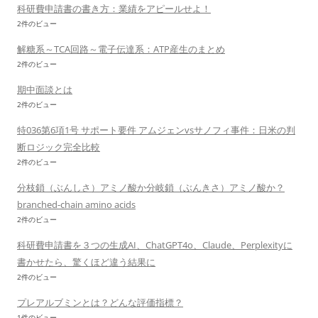
科研費申請書の書き方：業績をアピールせよ！
2件のビュー
解糖系～TCA回路～電子伝達系：ATP産生のまとめ
2件のビュー
期中面談とは
2件のビュー
特036第6項1号 サポート要件 アムジェンvsサノフィ事件：日米の判
断ロジック完全比較
2件のビュー
分枝鎖（ぶんしさ）アミノ酸か分岐鎖（ぶんきさ）アミノ酸か？
branched-chain amino acids
2件のビュー
科研費申請書を３つの生成AI、ChatGPT4o、Claude、Perplexityに
書かせたら、驚くほど違う結果に
2件のビュー
プレアルブミンとは？どんな評価指標？
1件のビュー