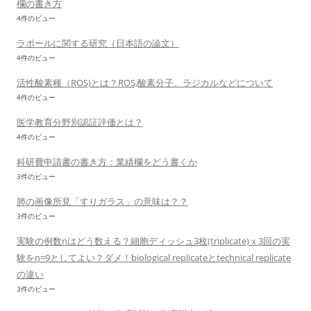
欄の書き方
4件のビュー
ラポールに関する研究（日本語の論文）
4件のビュー
活性酸素種（ROS)とは？ROS,酸素分子、ラジカルなどについて
4件のビュー
医学教育分野別認証評価とは？
4件のビュー
科研費申請書の書き方：業績欄をどう書くか
3件のビュー
肺の画像所見「すりガラス」の意味は？？
3件のビュー
実験の例数nはどう数える？細胞ディッシュ3枚(triplicate)ｘ3回の実
験をn=9としてよい？ダメ！biological replicateとtechnical replicate
の違い
3件のビュー