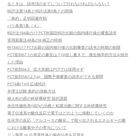
るときは、請求項の全てについて行わなければならない？
特許法第14条と特許法第9条との関係
「条約」足切回避作戦
パリ条第1条（４）
特許法184条の17 PCT外国語特許出願の国内移行後の審査請求
実用新案法48条の8 補正の特例
特184の17 PCT出願の国内移行後の出願審査の請求の時期の制限
PCT規則67.1の規定の趣旨は？(ii)但し書きで、微生物学的方法を除外
した理由
PCT規則64.3 拡大先願はPCTでは採用せず
PCT規則54の2.1(a) 国際予備審査の請求ができる期間
PCT4条(1)(ii) 広域特許
弁理士試験 条約の攻略方法
婦人科の癌の科研費研究 採択課題
炎症性腸疾患(IBD)の治療と粘膜治癒に関する科研費研究
電子伝達系や酸化反応で電子はどのように移動していくのか
生化学の反応「グルコースの酸化」で取り出されるエネルギーの量
における酸素分子の寄与について
リン脂質 sn 位置異性体の脳内分布を可視化