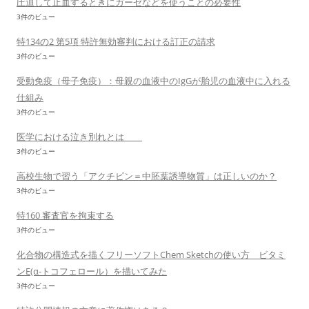
圧迫して止血するときにガーゼなどを使うことの必要性
3件のビュー
特134の2 第5項 特許無効審判における訂正の請求
3件のビュー
受動免疫（母子免疫）：母親の血液中のIgGが胎児の血液中に入れる
仕組み
3件のビュー
医学における泣き別れとは
3件のビュー
高校生物で習う「アクチビン＝中胚葉誘導物質」は正しいのか？
3件のビュー
特160 審査官を拘束する
3件のビュー
化合物の構造式を描くフリーソフトChem Sketchの使い方 ビタミ
ンE(α-トコフェロール）を描いてみた
3件のビュー