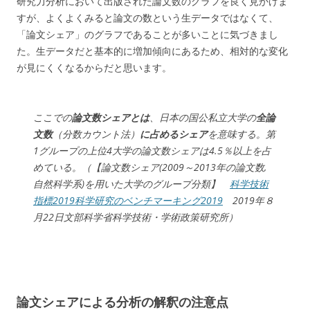
研究力分析において出版された論文数のグラフを良く見かけま
すが、よくよくみると論文の数という生データではなくて、
「論文シェア」のグラフであることが多いことに気づきまし
た。生データだと基本的に増加傾向にあるため、相対的な変化
が見にくくなるからだと思います。
ここでの
論文数シェアとは
、日本の国公私立大学の
全論
文数
（分数カウント法）
に占めるシェア
を意味する。第
1グループの上位4大学の論文数シェアは4.5％以上を占
めている。（【論文数シェア(2009～2013年の論文数,
自然科学系)を用いた大学のグループ分類】
科学技術
指標2019科学研究のベンチマーキング2019
2019年８
月22日文部科学省科学技術・学術政策研究所）
論文シェアによる分析の解釈の注意点