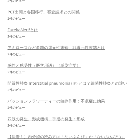
2件のビュー
PCT出願と各国移行、審査請求との関係
2件のビュー
EurekaAlert!とは
2件のビュー
アミロースなど多糖の還元性末端、非還元性末端とは
2件のビュー
感性と感受性（医学用語）（感染症学）
2件のビュー
間質性肺炎 Interstitial pneumonia (IP) とは？細菌性肺炎との違い
2件のビュー
パッションフラワーティーの鎮静作用：不眠症に効果
2件のビュー
四肢の発生、形成機構、手指の発生・形成
2件のビュー
【決着！】内分泌の読み方は「ないぶんぴ」か「ないぶんぴつ」