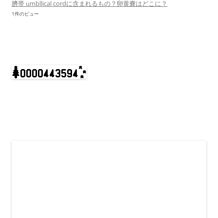
臍帯 umbllical cordに含まれるもの？卵黄嚢はどこに？
1件のビュー