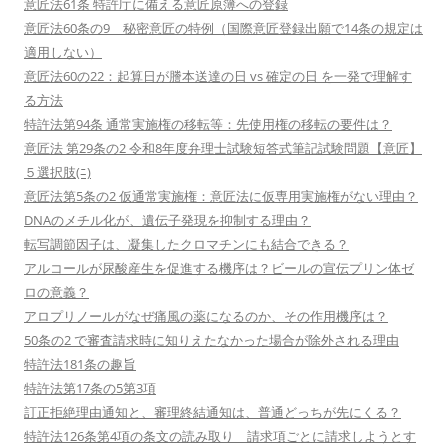
意匠法61条 特許庁に備える意匠原簿への登録
意匠法60条の9 秘密意匠の特例（国際意匠登録出願で14条の規定は
適用しない）
意匠法60の22：起算日が謄本送達の日 vs 確定の日 を一発で理解す
る方法
特許法第94条 通常実施権の移転等：先使用権の移転の要件は？
意匠法 第29条の2 令和8年度弁理士試験短答式筆記試験問題【意匠】
５選択肢(ﾆ)
意匠法第5条の2 仮通常実施権：意匠法に仮専用実施権がない理由？
DNAのメチル化が、遺伝子発現を抑制する理由？
転写調節因子は、凝集したクロマチンにも結合できる？
アルコールが尿酸産生を促進する機序は？ビールの宣伝プリン体ゼ
ロの意義？
アロプリノールがなぜ痛風の薬になるのか、その作用機序は？
50条の2 で審査請求時に知りえたなかった場合が除外される理由
特許法181条の趣旨
特許法第17条の5第3項
訂正拒絶理由通知と、審理終結通知は、普通どっちが先にくる？
特許法126条第4項の条文の読み取り 請求項ごとに請求しようとす