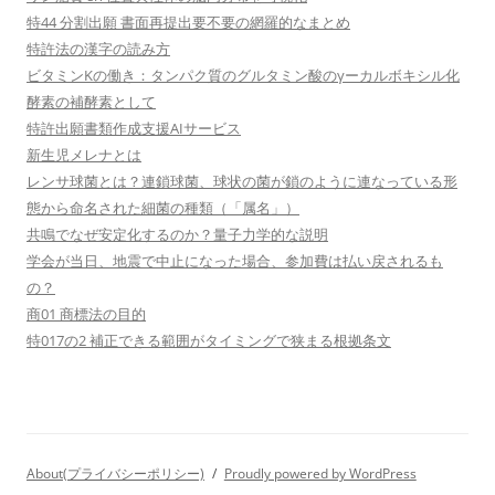
特44 分割出願 書面再提出要不要の網羅的なまとめ
特許法の漢字の読み方
ビタミンKの働き：タンパク質のグルタミン酸のγーカルボキシル化
酵素の補酵素として
特許出願書類作成支援AIサービス
新生児メレナとは
レンサ球菌とは？連鎖球菌、球状の菌が鎖のように連なっている形
態から命名された細菌の種類（「属名」）
共鳴でなぜ安定化するのか？量子力学的な説明
学会が当日、地震で中止になった場合、参加費は払い戻されるも
の？
商01 商標法の目的
特017の2 補正できる範囲がタイミングで狭まる根拠条文
About(プライバシーポリシー)
Proudly powered by WordPress