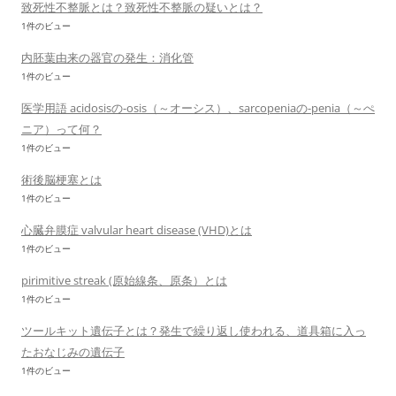
致死性不整脈とは？致死性不整脈の疑いとは？
1件のビュー
内胚葉由来の器官の発生：消化管
1件のビュー
医学用語 acidosisの-osis（～オーシス）、sarcopeniaの-penia（～ぺ
ニア）って何？
1件のビュー
術後脳梗塞とは
1件のビュー
心臓弁膜症 valvular heart disease (VHD)とは
1件のビュー
pirimitive streak (原始線条、原条）とは
1件のビュー
ツールキット遺伝子とは？発生で繰り返し使われる、道具箱に入っ
たおなじみの遺伝子
1件のビュー