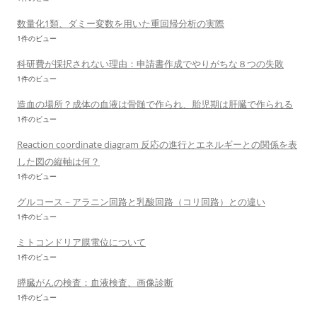
数量化1類、ダミー変数を用いた重回帰分析の実際
1件のビュー
科研費が採択されない理由：申請書作成でやりがちな８つの失敗
1件のビュー
造血の場所？成体の血液は骨髄で作られ、胎児期は肝臓で作られる
1件のビュー
Reaction coordinate diagram 反応の進行とエネルギーとの関係を表
した図の縦軸は何？
1件のビュー
グルコース－アラニン回路と乳酸回路（コリ回路）との違い
1件のビュー
ミトコンドリア膜電位について
1件のビュー
膵臓がんの検査：血液検査、画像診断
1件のビュー