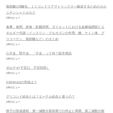
脂肪酸のβ酸化、ミトコンドリアマトリックスへ輸送するためのカル
ニチンシャトルなど
2件のビュー
食事、食間、絶食・飢餓状態、ダイエットにおける血糖値調節とエ
ネルギー代謝（インスリン・グルカゴンの作用、糖、ケトン体、グ
リコーゲン、脂肪酸など）のまとめ
2件のビュー
心不全、腎不全、「不全」って何？医学用語
2件のビュー
ポルチオ(子宮口、子宮頚部）
2件のビュー
H3K4me3の意味は？
2件のビュー
グリコシド結合とは？エーテル結合と違うの？
2件のビュー
卵子の形成過程 第一減数分裂前期での停止と再開、第二減数分裂