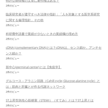
特許公開情報の文章に著作権はある？
2件のビュー
臨床研究者が遵守すべき法律や指針：「人を対象とする医学系研究
に関する倫理指針」その他
2件のビュー
科研費申請書で業績が少ないときの業績欄の埋め方
2件のビュー
cDNA (complementary DNA)とは？cDNAは、センス鎖か、アンチセ
ンス鎖か？
2件のビュー
胚中心(germinal center)とは【免疫学】
2件のビュー
グルコース－アラニン回路（Cahill cycle; Glucose-alanine cycle）と
は：筋肉と肝臓とが作る代謝ネットワーク
2件のビュー
ST上昇型急性心筋梗塞（STEMI）（すてみ）とは？ST上昇とは
2件のビュー