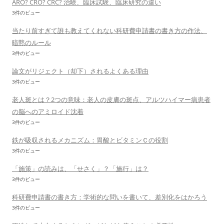
ARO? CRO? CRC? 治験、臨床試験、臨床研究の違い
3件のビュー
当たり前すぎて誰も教えてくれない科研費申請書の書き方の作法、
暗黙のルール
3件のビュー
論文がリジェクト（却下）されるよくある理由
3件のビュー
老人斑とは？2つの意味：老人の皮膚の斑点、アルツハイマー病患者
の脳へのアミロイド沈着
3件のビュー
鉄が吸収されるメカニズム：胃酸とビタミンＣの役割
3件のビュー
「施策」の読みは、「せさく」？「施行」は？
3件のビュー
科研費申請書の書き方：学術的な問いを書いて、差別化をはかろう
3件のビュー