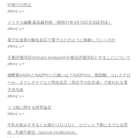
中期での停止
2件のビュー
メリヤス編機 最高裁判例 （昭和51年3月10日大法廷判決）
2件のビュー
電子伝達系や酸化反応で電子はどのように移動していくのか
2件のビュー
主要評価項目(primary endpoint)を複合評価項目とすることについて
2件のビュー
補酵素NADHとNADPHとの違いは？NADPHは、脂肪酸、コレステロ
ール、ヌクレオチドなど同化反応（高分子の生合成）で使われる電
子供与体
2件のビュー
うつ病に関する研究論文
2件のビュー
牛乳を飲みすぎるとお腹がゴロゴロし、ひどいと下痢にまでなる理
由：乳糖不耐症（lactose intolerance）