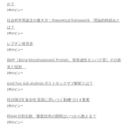
か？
2件のビュー
社会科学系論文の書き方：theoretical framework 理論的枠組みと
は？
2件のビュー
レプチン発見史
2件のビュー
BMP（Bone Morphogenetic Protein、骨形成性タンパク質）その発
見と役割
2件のビュー
post hoc sub analysis ポストホックサブ解析とは？
2件のビュー
特29第2項 進歩性 容易に思いつく動機づけ４要素
2件のビュー
特044 分割出願、審査請求の期間はいつから数える？
2件のビュー