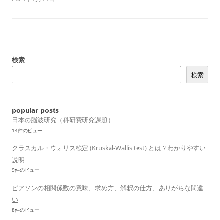
検索
検索
popular posts
日本の脳波研究（科研費研究課題）
14件のビュー
クラスカル・ウォリス検定 (Kruskal-Wallis test) とは？わかりやすい
説明
9件のビュー
ピアソンの相関係数の意味、求め方、解釈の仕方、ありがちな間違
い
8件のビュー