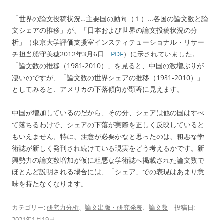
「世界の論文投稿状況…主要国の動向（１）…各国の論文数と論
文シェアの推移」が、「日本および世界の論文投稿状況の分
析」（東京大学評価支援室インスティテューショナル・リサー
チ担当船守美穂2012年3月6日
PDF
）に示されていました。
「論文数の推移（1981‐2010）」を見ると、中国の激増ぶりが
凄いのですが、「論文数の世界シェアの推移（1981‐2010）」
としてみると、アメリカの下落傾向が顕著に見えます。
中国が増加しているのだから、その分、シェアは他の国はすべ
て落ちるわけで、シェアの下落が実際を正しく反映していると
もいえません。特に、注意が必要かなと思ったのは、粗悪な学
術誌が新しく発刊され続けている現実をどう考えるかです。新
興勢力の論文数増加が仮に粗悪な学術誌へ掲載された論文数で
ほとんど説明される場合には、「シェア」での表現はあまり意
味を持たなくなります。
カテゴリー:
研究力分析
、
論文出版・研究発表
、
論文数
| 投稿日:
2021年1月19日
|